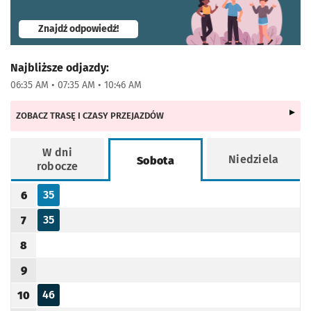
- otworzy się w nowej karcie
Znajdź odpowiedź!
Najbliższe odjazdy:
06:35 AM • 07:35 AM • 10:46 AM
ZOBACZ TRASĘ I CZASY PRZEJAZDÓW
W dni
Niedziela
Sobota
robocze
Rozkład jazdy -
Sobota
35
6
Odjazd
minut po godzinie 6
Godzina odjazdu
35
7
Odjazd
minut po godzinie 7
Godzina odjazdu
8
Godzina odjazdu
9
Godzina odjazdu
46
10
Odjazd
minut po godzinie 10
Godzina odjazdu