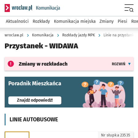
Serwis informacyjny wroclaw.pl podserwis: Komunikacja
Menu
Aktualności
Rozkłady
Komunikacja miejska
Zmiany
Piesi
Row
wroclaw.pl
Komunikacja
Rozkłady jazdy MPK
Linie na przystanku
Przystanek -
WIDAWA
Zmiany w rozkładach
ROZWIŃ
Poradnik Mieszkańca
- otworzy się w nowej karcie
Znajdź odpowiedź!
LINIE AUTOBUSOWE
108 - kierunek Kminkowa
Nr słupka 23535