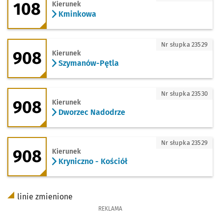
108
Kierunek
Kminkowa
908 - kierunek Szymanów-Pętla
Nr słupka 23529
908
Kierunek
Szymanów-Pętla
908 - kierunek Dworzec Nadodrze
Nr słupka 23530
908
Kierunek
Dworzec Nadodrze
908 - kierunek Kryniczno - Kościół
Nr słupka 23529
908
Kierunek
Kryniczno - Kościół
linie zmienione
REKLAMA