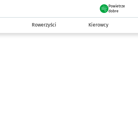
Powietrze
we Wrocławiu
munikacja
dobre
Rowerzyści
Kierowcy