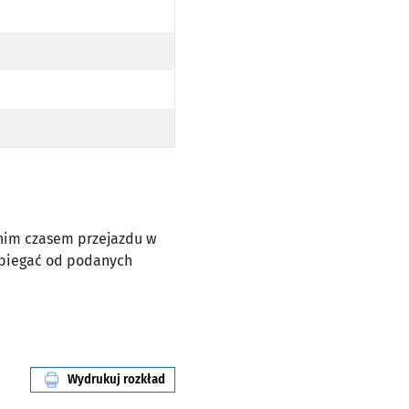
dnim czasem przejazdu w
dbiegać od podanych
Wydrukuj rozkład
linii nr 908