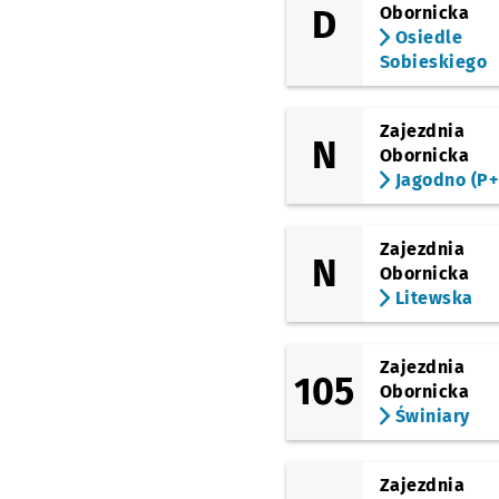
D
Obornicka
(Żmigrodzka)
Osiedle
Kamieńskiego
Sobieskiego
(Żmigrodzka)
Broniewskiego
Zajezdnia
(Zegadłowicza)
N
Zegadłowicza
Obornicka
Jagodno (P+
(Reymonta)
Kleczkowska
Zajezdnia
(pl. Powstańców Wielkopolskic
N
Dworzec Nadodrze
Obornicka
Litewska
Zajezdnia
105
Obornicka
Świniary
Zajezdnia