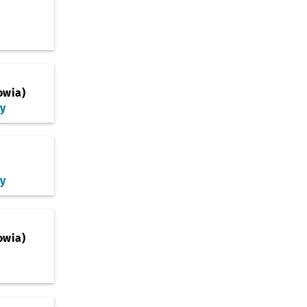
owia)
zy
zy
owia)