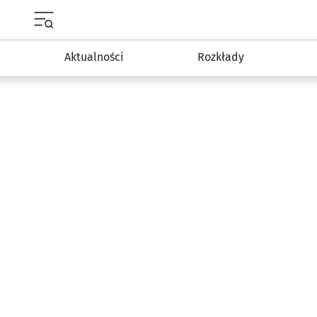
Menu główne portalu wroclaw.pl
Aktualności
Rozkłady