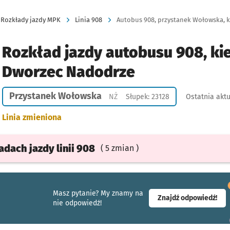
Rozkłady jazdy MPK
Linia 908
Autobus 908, przystanek Wołowska, k
Rozkład jazdy autobusu 908, ki
Dworzec Nadodrze
Przystanek Wołowska
Przystanek na życzenie
NŻ
Słupek: 23128
Ostatnia aktu
Linia zmieniona
ładach
jazdy
linii 908
( 5 zmian )
Masz pytanie? My znamy na
- ot
Znajdź odpowiedź!
nie odpowiedź!