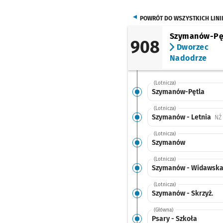
POWRÓT DO WSZYSTKICH LINI
Szymanów-Pę
908
Dworzec
Nadodrze
(Lotnicza)
Szymanów-Pętla
(Lotnicza)
Szymanów - Letnia
NŻ
(Lotnicza)
Szymanów
(Lotnicza)
Szymanów - Widawsk
(Lotnicza)
Szymanów - Skrzyż.
(Główna)
Psary - Szkoła