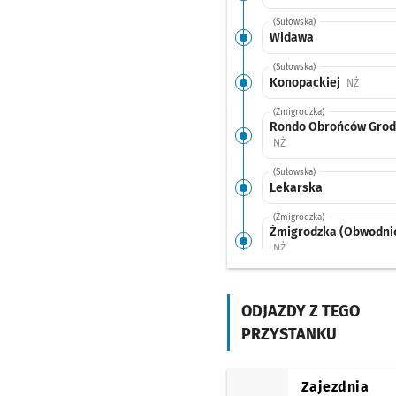
(Sułowska)
Widawa
(Sułowska)
Konopackiej
Przysta
NŻ
(Żmigrodzka)
Rondo Obrońców Gro
Przystanek na życzenie
NŻ
(Sułowska)
Lekarska
(Żmigrodzka)
Żmigrodzka (Obwodni
Przystanek na życzenie
NŻ
(Żmigrodzka)
Poświętne
ODJAZDY Z TEGO
(Żmigrodzka)
PRZYSTANKU
Wołowska
Przystanek
NŻ
(Żmigrodzka)
Kępińska
Przystanek 
NŻ
Zajezdnia