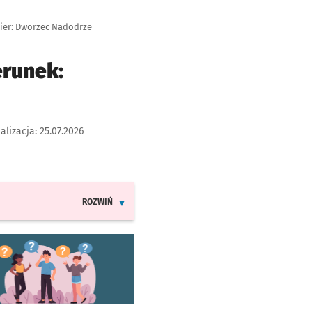
ier: Dworzec Nadodrze
erunek:
alizacja:
25.07.2026
ROZWIŃ
INFORMACJE O ZMIANACH W ROZKŁADACH JAZDY LI
worzy się w nowej karcie