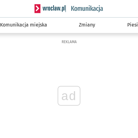
Serwis informacyjny wroclaw.pl podserwis: Ko
Komunikacja miejska
Zmiany
Piesi
REKLAMA
ad