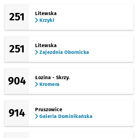
Sprawdź propo
Ługowa
Czas prz
Ługowa
27'
251
Litewska
(Kamieńskiego)
Sprawdź propo
Starościńska
Czas prze
Starościńska
28'
Krzyki
(Kamieńskiego)
Sprawdź propo
Polanowice
Czas prze
Polanowice
30'
251
Litewska
Zajezdnia Obornicka
904
Łozina - Skrzy.
Kromera
914
Pruszowice
Galeria Dominikańska