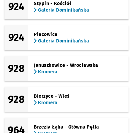
924
Stępin - Kościół
Galeria Dominikańska
924
Piecowice
Galeria Dominikańska
928
Januszkowice - Wrocławska
Kromera
928
Bierzyce - Wieś
Kromera
964
Brzezia Łąka - Główna Pętla