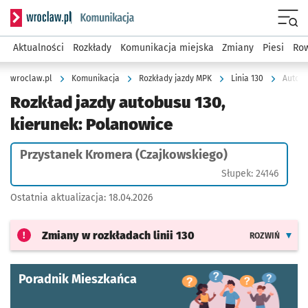
Serwis informacyjny wroclaw.pl podserwis: Komunikacja
Menu
Aktualności
Rozkłady
Komunikacja miejska
Zmiany
Piesi
Row
wroclaw.pl
Komunikacja
Rozkłady jazdy MPK
Linia 130
Autobu
Rozkład jazdy autobusu 130,
kierunek: Polanowice
Przystanek Kromera (Czajkowskiego)
Słupek: 24146
Ostatnia aktualizacja:
18.04.2026
Zmiany w rozkładach
linii 130
ROZWIŃ
Poradnik Mieszkańca