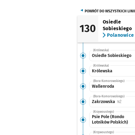
POWRÓT DO WSZYSTKICH LINI
Osiedle
130
Sobieskiego
Polanowice
(Królewska)
Osiedle Sobieskiego
(Królewska)
Królewska
(Bora-Komorowskiego)
Wallenroda
(Bora-Komorowskiego)
Zakrzowska
Przystan
NŻ
(Krzywoustego)
Psie Pole (Rondo
Lotników Polskich)
(Krzywoustego)