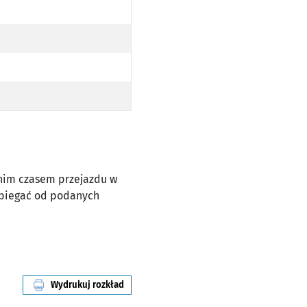
dnim czasem przejazdu w
dbiegać od podanych
Wydrukuj rozkład
linii nr 130