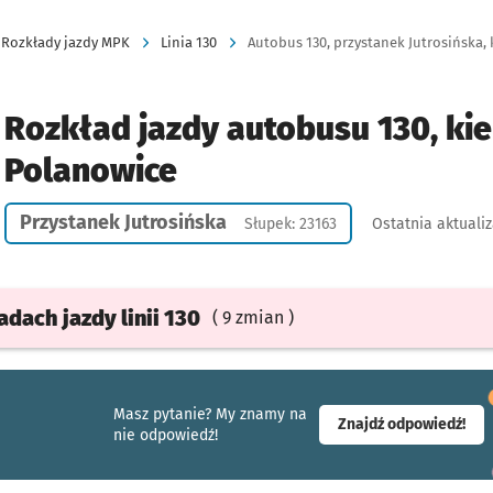
Rozkłady jazdy MPK
Linia 130
Autobus 130, przystanek Jutrosińska, 
Rozkład jazdy autobusu 130, kie
Polanowice
Przystanek Jutrosińska
Słupek: 23163
Ostatnia aktualiz
ładach
jazdy
linii 130
( 9 zmian )
Masz pytanie? My znamy na
- ot
Znajdź odpowiedź!
nie odpowiedź!