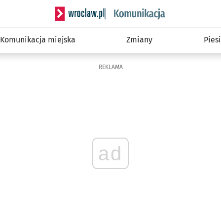
Serwis informacyjny wroclaw.pl podserwis: Ko
Komunikacja miejska
Zmiany
Piesi
REKLAMA
ad