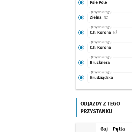
Psie Pole
(Krzywoustego)
Zielna
Przystanek na 
NŻ
(Krzywoustego)
C.h. Korona
Przystan
NŻ
(Krzywoustego)
C.h. Korona
(Krzywoustego)
Brücknera
(Krzywoustego)
Grudziądzka
(Aleja Kromera)
Kromera (Czajkowskie
ODJAZDY Z TEGO
(Boya-Żeleńskiego)
Kromera
PRZYSTANKU
(Berenta)
Berenta
Gaj - Pętla