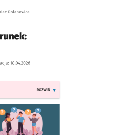
kier: Polanowice
runek:
acja:
18.04.2026
ROZWIŃ
INFORMACJE O ZMIANACH W ROZKŁADACH JAZDY LINI
worzy się w nowej karcie