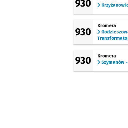
930
Krzyżanowi
Kromera
930
Godzieszow
Transformato
Kromera
930
Szymanów -