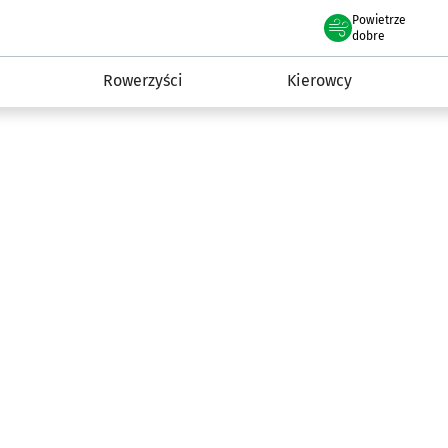
Powietrze
we Wrocławiu
munikacja
dobre
Rowerzyści
Kierowcy