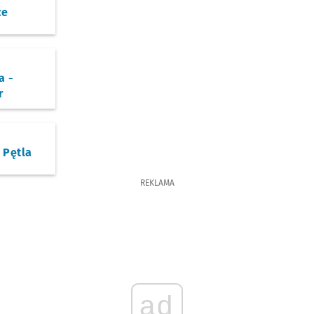
ce
a -
r
 Pętla
REKLAMA
ad