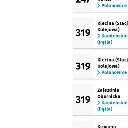
(Kamieńskiego)
Polanowice
Kamieńskiego
(Szpital)
Klecina (Stac
(Kamieńskiego)
Milicka
319
Kolejowa)
Kamieńskie
(Kamieńskiego)
(Pętla)
Kątowa
Przystanek na
NŻ
(Kamieńskiego)
Ługowa
Klecina (Stac
319
Kolejowa)
(Kamieńskiego)
Starościńska
Polanowice
(Kamieńskiego)
Polanowice
Zajezdnia
319
Obornicka
Kamieńskie
(Pętla)
Kromera