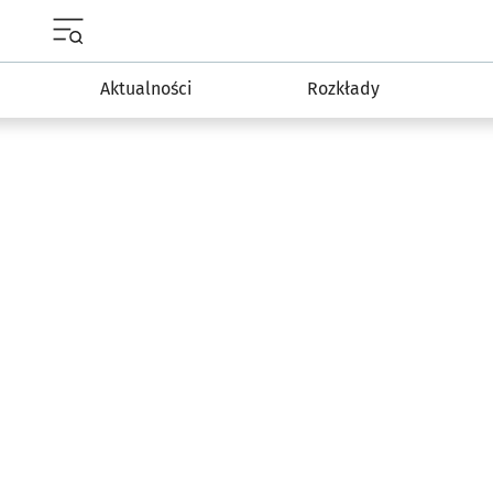
Menu główne portalu wroclaw.pl
Aktualności
Rozkłady