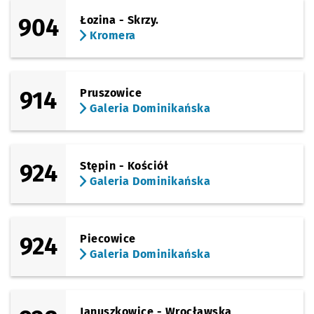
Sprawdź propo
Lutosławskie
Czas prze
Lutosławskiego
45'
904
Łozina - Skrzy.
(Buforowa)
Kromera
Sprawdź propo
Kopycińskieg
Czas prz
Kopycińskiego
47'
(Kajdasza)
Sprawdź propo
Jagodno (P+R)
Czas prze
Jagodno (P+R)
48'
914
Pruszowice
Galeria Dominikańska
924
Stępin - Kościół
Galeria Dominikańska
924
Piecowice
Galeria Dominikańska
Januszkowice - Wrocławska