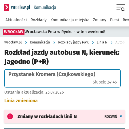
Serwis informacyjny wroclaw.pl podserwis: Komunikacja
Menu
Aktualności
Rozkłady
Komunikacja miejska
Zmiany
Piesi
Row
WROCŁAW
Wrocławska Feta w Rynku - w ten weekend!
wroclaw.pl
Komunikacja
Rozkłady jazdy MPK
Linia N
Autobus 
Rozkład jazdy autobusu N, kierunek:
Jagodno (P+R)
Przystanek Kromera (Czajkowskiego)
Słupek: 24146
Ostatnia aktualizacja:
25.07.2026
Linia zmieniona
Zmiany w rozkładach
linii N
ROZWIŃ