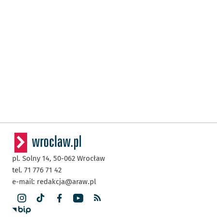
pl. Solny 14,
50-062
Wrocław
tel. 71 776 71 42
e-mail:
redakcja@araw.pl