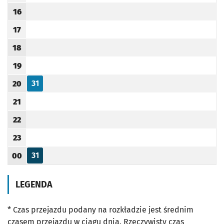
16
Godzina odjazdu
17
Godzina odjazdu
18
Godzina odjazdu
19
Godzina odjazdu
31
20
Odjazd
minut po godzinie 20
Godzina odjazdu
21
Godzina odjazdu
22
Godzina odjazdu
23
Godzina odjazdu
31
00
Odjazd
minut po godzinie 00
Godzina odjazdu
LEGENDA
* Czas przejazdu podany na rozkładzie jest średnim
czasem przejazdu w ciągu dnia. Rzeczywisty czas