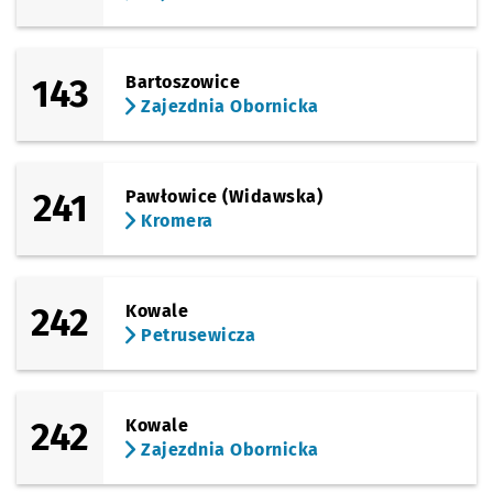
Sprawdź p
Paprotna
Paprotna
Przystanek na życzenie
NŻ
143
Bartoszowice
Sprawdź p
Zajezdni
Zajezdnia Obornicka
Zajezdnia Obornicka
241
Pawłowice (Widawska)
Kromera
242
Kowale
Petrusewicza
242
Kowale
Zajezdnia Obornicka