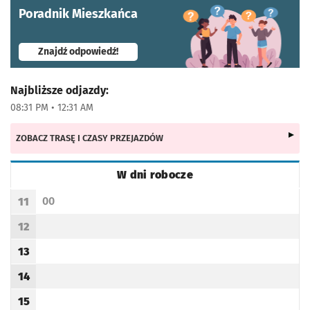
Poradnik Mieszkańca
- otworzy się w nowej karcie
Znajdź odpowiedź!
Najbliższe odjazdy:
08:31 PM • 12:31 AM
ZOBACZ TRASĘ I CZASY PRZEJAZDÓW
W dni robocze
Rozkład jazdy -
W dni robocze
00
11
Odjazd
minut po godzinie 11
Godzina odjazdu
12
Godzina odjazdu
13
Godzina odjazdu
14
Godzina odjazdu
15
Godzina odjazdu