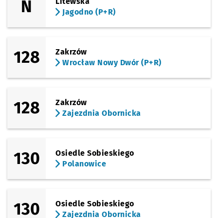
N
Litewska
Jagodno (P+R)
Sprawdź p
Kromera
Kromera
Sprawdź p
Berenta
Berenta
128
Zakrzów
Wrocław Nowy Dwór (P+R)
Sprawdź p
Kasprowi
Kasprowicza
Przystanek na życzenie
NŻ
Sprawdź p
Syrokoml
Syrokomli
Przystanek na życzenie
NŻ
128
Zakrzów
Zajezdnia Obornicka
Sprawdź p
Pola
Pola
130
Osiedle Sobieskiego
Sprawdź p
Broniews
Broniewskiego
Polanowice
Sprawdź p
Bałtycka
Bałtycka
130
Osiedle Sobieskiego
Sprawdź p
Bezpiecz
Bezpieczna
Zajezdnia Obornicka