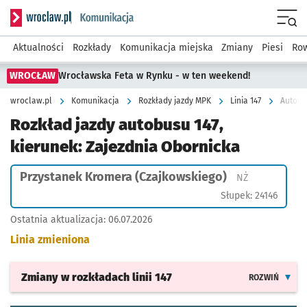
Serwis informacyjny wroclaw.pl podserwis: Komunikacja
Menu
Aktualności
Rozkłady
Komunikacja miejska
Zmiany
Piesi
Row
WROCŁAW
Wrocławska Feta w Rynku - w ten weekend!
wroclaw.pl
Komunikacja
Rozkłady jazdy MPK
Linia 147
Autobu
Rozkład jazdy autobusu 147,
kierunek: Zajezdnia Obornicka
Przystanek Kromera (Czajkowskiego)
Przystanek na
NŻ
Słupek: 24146
Ostatnia aktualizacja:
06.07.2026
Linia zmieniona
Zmiany w rozkładach
linii 147
ROZWIŃ