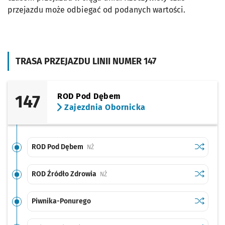
przejazdu może odbiegać od podanych wartości.
TRASA PRZEJAZDU LINII NUMER 147
147
ROD Pod Dębem
Zajezdnia Obornicka
Sprawdź p
ROD Pod
ROD Pod Dębem
Przystanek na życzenie
NŻ
Sprawdź p
ROD Źród
ROD Źródło Zdrowia
Przystanek na życzenie
NŻ
Sprawdź p
Piwnika-
Piwnika-Ponurego