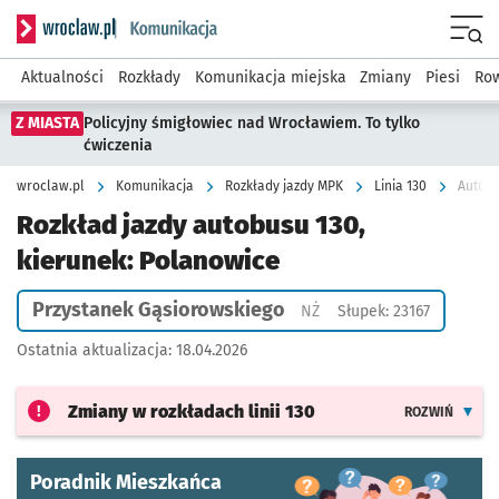
Serwis informacyjny wroclaw.pl podserwis: Komunikacja
Menu
Aktualności
Rozkłady
Komunikacja miejska
Zmiany
Piesi
Row
Z MIASTA
Policyjny śmigłowiec nad Wrocławiem. To tylko
ćwiczenia
wroclaw.pl
Komunikacja
Rozkłady jazdy MPK
Linia 130
Autobu
Rozkład jazdy autobusu 130,
kierunek: Polanowice
Przystanek Gąsiorowskiego
Przystanek na życzenie
NŻ
Słupek: 23167
Ostatnia aktualizacja:
18.04.2026
Zmiany w rozkładach
linii 130
ROZWIŃ
Poradnik Mieszkańca