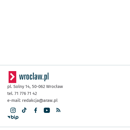
pl. Solny 14,
50-062
Wrocław
tel. 71 776 71 42
e-mail:
redakcja@araw.pl