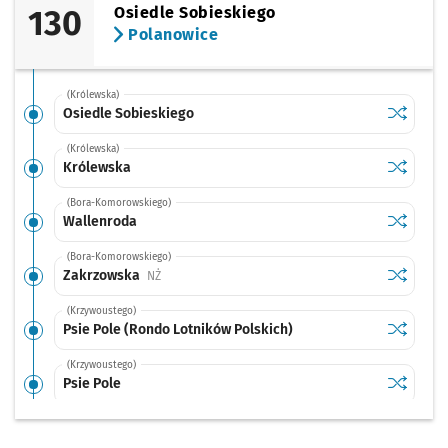
130
Osiedle Sobieskiego
Polanowice
(Królewska)
Sprawdź p
Osiedle 
Osiedle Sobieskiego
(Królewska)
Sprawdź p
Królewsk
Królewska
(Bora-Komorowskiego)
Sprawdź p
Wallenro
Wallenroda
(Bora-Komorowskiego)
Sprawdź p
Zakrzow
Zakrzowska
Przystanek na życzenie
NŻ
(Krzywoustego)
Sprawdź p
Psie Pole
Psie Pole (Rondo Lotników Polskich)
(Krzywoustego)
Sprawdź p
Psie Pole
Psie Pole
(Krzywoustego)
Sprawdź p
Zielna
Zielna
Przystanek na życzenie
NŻ