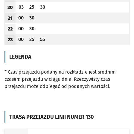
03
25
30
20
Odjazd
minut po godzinie 20
Odjazd
minut po godzinie 20
Odjazd
minut po godzinie 20
Godzina odjazdu
00
30
21
Odjazd
minut po godzinie 21
Odjazd
minut po godzinie 21
Godzina odjazdu
00
30
22
Odjazd
minut po godzinie 22
Odjazd
minut po godzinie 22
Godzina odjazdu
00
25
55
23
Odjazd
minut po godzinie 23
Odjazd
minut po godzinie 23
Odjazd
minut po godzinie 23
Godzina odjazdu
LEGENDA
* Czas przejazdu podany na rozkładzie jest średnim
czasem przejazdu w ciągu dnia. Rzeczywisty czas
przejazdu może odbiegać od podanych wartości.
TRASA PRZEJAZDU LINII NUMER 130