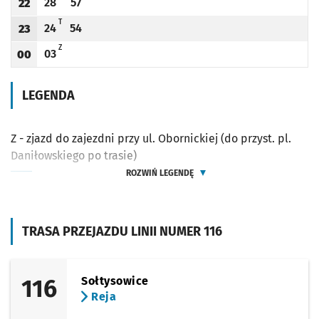
28
57
22
Odjazd
minut po godzinie 22
Odjazd
minut po godzinie 22
Godzina odjazdu
T - KURS PRZEDŁUŻONY DO PRZYST. REJA
T
24
54
23
Odjazd
minut po godzinie 23
Odjazd
minut po godzinie 23
Godzina odjazdu
Z - ZJAZD DO ZAJEZDNI PRZY UL. OBORNICKIEJ (DO PRZYST. PL. DANIŁOWSKIEGO 
Z
03
00
Odjazd
minut po godzinie 00
Godzina odjazdu
LEGENDA
Z - zjazd do zajezdni przy ul. Obornickiej (do przyst. pl.
Daniłowskiego po trasie)
ROZWIŃ LEGENDĘ
TRASA PRZEJAZDU LINII NUMER 116
116
Sołtysowice
Reja