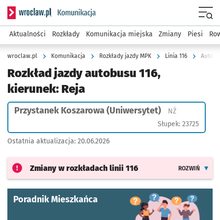
Serwis informacyjny wroclaw.pl podserwis: Komunikacja
Menu
Aktualności
Rozkłady
Komunikacja miejska
Zmiany
Piesi
Row
wroclaw.pl
Komunikacja
Rozkłady jazdy MPK
Linia 116
Autobus
Rozkład jazdy autobusu 116,
kierunek: Reja
Przystanek Koszarowa (Uniwersytet)
Przystanek na
NŻ
Słupek: 23725
Ostatnia aktualizacja:
20.06.2026
Zmiany w rozkładach
linii 116
ROZWIŃ
Poradnik Mieszkańca