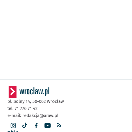
pl. Solny 14,
50-062
Wrocław
tel. 71 776 71 42
e-mail:
redakcja@araw.pl