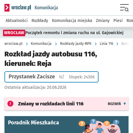
Serwis informacyjny wroclaw.pl podserwis: Komunikacja
Menu
Aktualności
Rozkłady
Komunikacja miejska
Zmiany
Piesi
Row
WROCŁAW
Początek remontu i zmiana ruchu na ul. Gajowickiej
wroclaw.pl
Komunikacja
Rozkłady jazdy MPK
Linia 116
Autobus
Rozkład jazdy autobusu 116,
kierunek: Reja
Przystanek Zacisze
Przystanek na życzenie
NŻ
Słupek: 24306
Ostatnia aktualizacja:
20.06.2026
Zmiany w rozkładach
linii 116
ROZWIŃ
Poradnik Mieszkańca