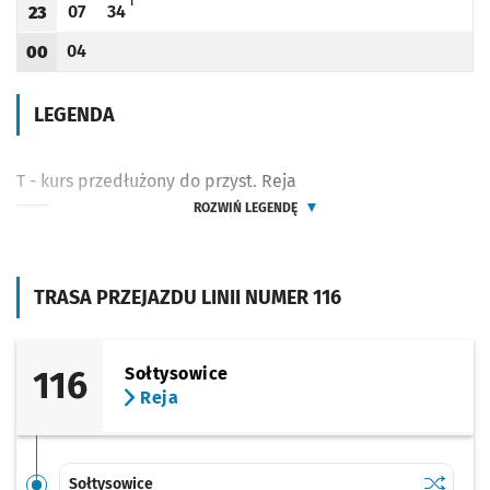
T - KURS PRZEDŁUŻONY DO PRZYST. REJA
T
07
34
23
Odjazd
minut po godzinie 23
Odjazd
minut po godzinie 23
Godzina odjazdu
04
00
Odjazd
minut po godzinie 00
Godzina odjazdu
LEGENDA
T - kurs przedłużony do przyst. Reja
ROZWIŃ LEGENDĘ
TRASA PRZEJAZDU LINII NUMER 116
116
Sołtysowice
Reja
Sprawdź p
Sołtysow
Sołtysowice