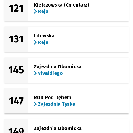
121
Kiełczowska (Cmentarz)
Sprawdź propo
Pl. Grunwaldz
Czas prz
Pl. Grunwaldzki
11'
Reja
Sprawdź p
Reja
Reja
131
Litewska
Reja
145
Zajezdnia Obornicka
Vivaldiego
147
ROD Pod Dębem
Zajezdnia Tyska
149
Zajezdnia Obornicka