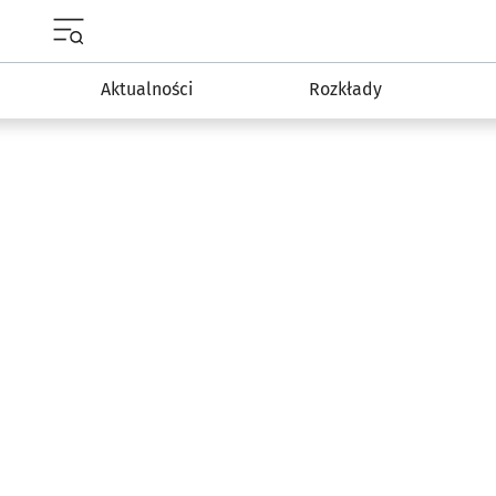
Menu główne portalu wroclaw.pl
Aktualności
Rozkłady