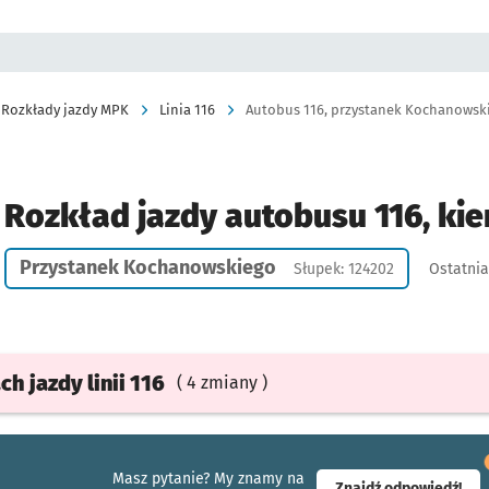
Rozkłady jazdy MPK
Linia 116
Autobus 116, przystanek Kochanowskie
Rozkład jazdy autobusu 116, kie
Przystanek Kochanowskiego
Słupek: 124202
Ostatnia
ach
jazdy
linii 116
( 4 zmiany )
Masz pytanie? My znamy na
- ot
Znajdź odpowiedź!