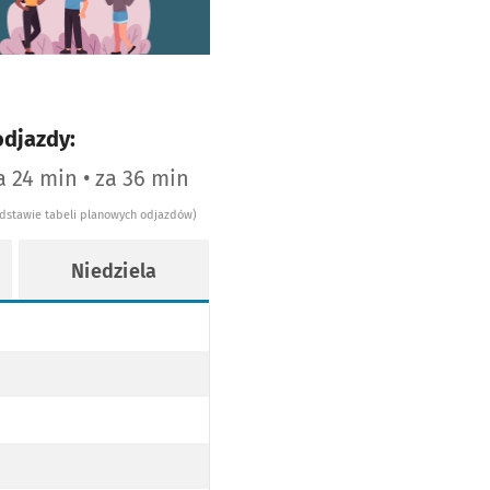
odjazdy:
a 24 min • za 36 min
odstawie tabeli planowych odjazdów)
Niedziela
nie 6
nie 7