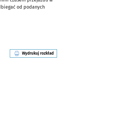
odbiegać od podanych
Wydrukuj rozkład
linii nr 116