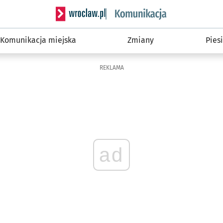
Serwis informacyjny wroclaw.pl podserwis: Ko
Komunikacja miejska
Zmiany
Piesi
REKLAMA
ad