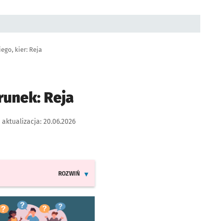
go, kier: Reja
runek: Reja
 aktualizacja:
20.06.2026
ROZWIŃ
INFORMACJE O ZMIANACH W ROZKŁADACH JAZDY LINI
worzy się w nowej karcie