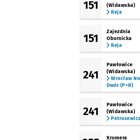
151
(Widawska)
Reja
Zajezdnia
151
Obornicka
Reja
Pawłowice
241
(Widawska)
Wrocław N
Dwór (P+R)
Pawłowice
241
(Widawska)
Petrusewic
Kromera