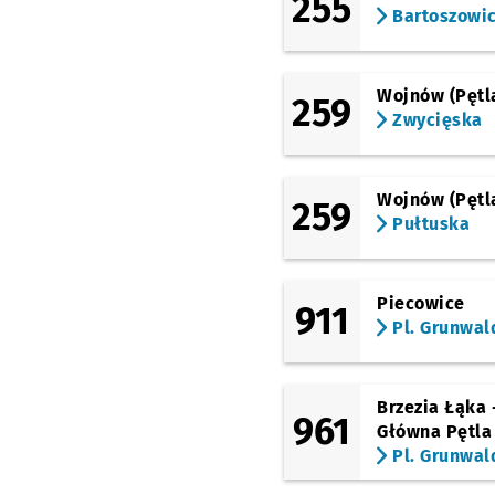
255
Bartoszowi
Wojnów (Pętl
259
Zwycięska
Wojnów (Pętl
259
Pułtuska
Piecowice
911
Pl. Grunwal
Brzezia Łąka 
961
Główna Pętla
Pl. Grunwal