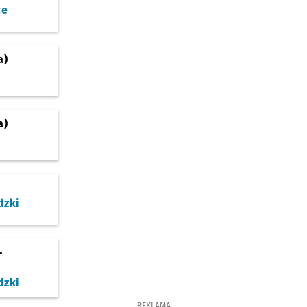
ce
a)
a)
dzki
-
dzki
REKLAMA