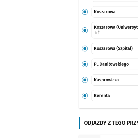
Koszarowa
Koszarowa (Uniwersyt
Przystanek na życzenie
NŻ
Koszarowa (Szpital)
Pl. Daniłowskiego
Kasprowicza
Berenta
Kromera
ODJAZDY Z TEGO PR
Kwidzyńska