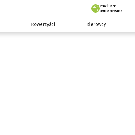
Powietrze
we Wrocławiu
munikacja
umiarkowane
Rowerzyści
Kierowcy