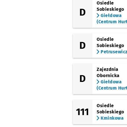
Osiedle
Zacisze
Przystanek na
NŻ
D
Sobieskiego
Giełdowa
Śniadeckich
(Centrum Hur
Kochanowskiego
Osiedle
D
Sobieskiego
Pl. Grunwaldzki
Petrusewic
Pl. Grunwaldzki
Zajezdnia
D
Obornicka
Reja
Giełdowa
(Centrum Hur
Osiedle
111
Sobieskiego
Kminkowa