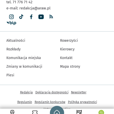
tel. 71 776 71 42
e-mail:
redakcja@araw.pl
Aktualności
Rowerzyści
Rozkłady
Kierowcy
Komunikacja miejska
Kontakt
Zmiany w komunikacji
Mapa strony
Piesi
Inne informacje
Redakcja
Deklaracja dostępności
Newsletter
Regulamin
Regulamin konkursów
Polityka prywatności
Strona główna - wroclaw.pl
Ustawienia cookies