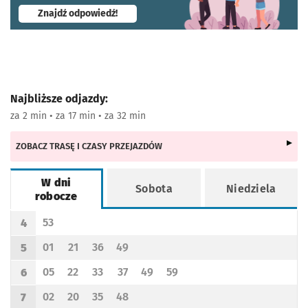
- otworzy się w nowej karcie
Znajdź odpowiedź!
Najbliższe odjazdy:
za 2 min • za 17 min • za 32 min
ZOBACZ TRASĘ I CZASY PRZEJAZDÓW
W dni
Sobota
Niedziela
robocze
Rozkład jazdy -
W dni robocze
53
4
Odjazd
minut po godzinie 4
Godzina odjazdu
01
21
36
49
5
Odjazd
minut po godzinie 5
Odjazd
minut po godzinie 5
Odjazd
minut po godzinie 5
Odjazd
minut po godzinie 5
Godzina odjazdu
05
22
33
37
49
59
6
Odjazd
minut po godzinie 6
Odjazd
minut po godzinie 6
Odjazd
minut po godzinie 6
Odjazd
minut po godzinie 6
Odjazd
minut po godzinie 6
Odjazd
minut po godzinie 6
Godzina odjazdu
02
20
35
48
7
Odjazd
minut po godzinie 7
Odjazd
minut po godzinie 7
Odjazd
minut po godzinie 7
Odjazd
minut po godzinie 7
Godzina odjazdu