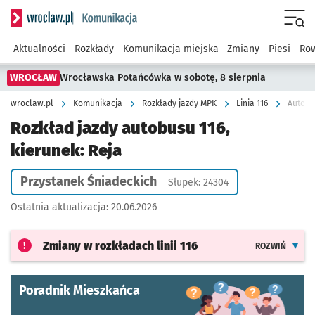
Serwis informacyjny wroclaw.pl podserwis: Komunikacja
Menu
Aktualności
Rozkłady
Komunikacja miejska
Zmiany
Piesi
Row
WROCŁAW
Wrocławska Potańcówka w sobotę, 8 sierpnia
wroclaw.pl
Komunikacja
Rozkłady jazdy MPK
Linia 116
Autobus
Rozkład jazdy autobusu 116,
kierunek: Reja
Przystanek Śniadeckich
Słupek: 24304
Ostatnia aktualizacja:
20.06.2026
Zmiany w rozkładach
linii 116
ROZWIŃ
Poradnik Mieszkańca