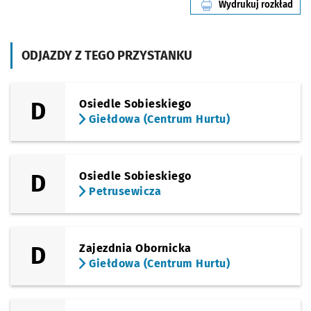
Wydrukuj rozkład
linii nr 116
Sprawdź p
Koszarowa
Koszarowa (Szpital)
ODJAZDY Z TEGO PRZYSTANKU
Sprawdź p
Pl. Danił
Pl. Daniłowskiego
Sprawdź p
Kasprowi
Kasprowicza
D
Osiedle Sobieskiego
Giełdowa (Centrum Hurtu)
Sprawdź p
Berenta
Berenta
Sprawdź p
Kromera
Kromera
D
Osiedle Sobieskiego
Petrusewicza
Sprawdź p
Kwidzyńs
Kwidzyńska
Sprawdź p
Zacisze
Zacisze
Przystanek na życzenie
NŻ
D
Zajezdnia Obornicka
Giełdowa (Centrum Hurtu)
Sprawdź p
Śniadeck
Śniadeckich