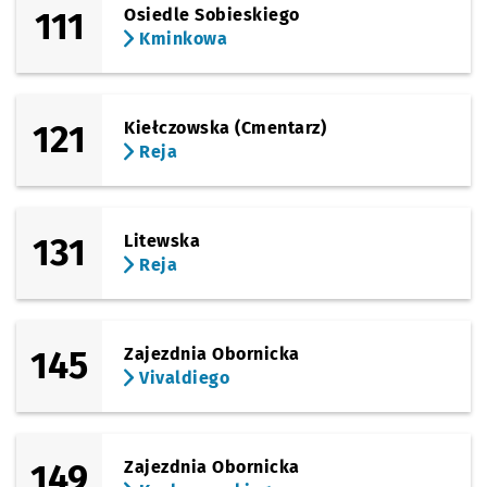
Sprawdź prop
Kochanowsk
Czas pr
Kochanowskiego
3'
111
Osiedle Sobieskiego
Kminkowa
Sprawdź prop
Pl. Grunwaldz
Czas prz
Pl. Grunwaldzki
6'
121
Kiełczowska (Cmentarz)
Sprawdź propo
Pl. Grunwaldzk
Czas prz
Pl. Grunwaldzki
10'
Reja
Sprawdź p
Reja
Reja
131
Litewska
Reja
145
Zajezdnia Obornicka
Vivaldiego
149
Zajezdnia Obornicka