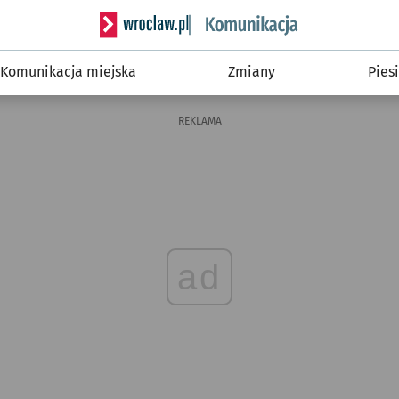
Serwis informacyjny wroclaw.pl podserwis: Ko
Komunikacja miejska
Zmiany
Piesi
REKLAMA
ad