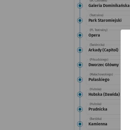
(Bł. Czesława)
Galeria Dominikańska
(Teatralna)
Park Staromiejski
(Pl. Teatralny)
Opera
(Świdnicka)
Arkady (Capitol)
(Piłsudskiego)
Dworzec Główny
(Małachowskiego)
Pułaskiego
(Hubska)
Hubska (Dawida)
(Hubska)
Prudnicka
(Bardzka)
Kamienna