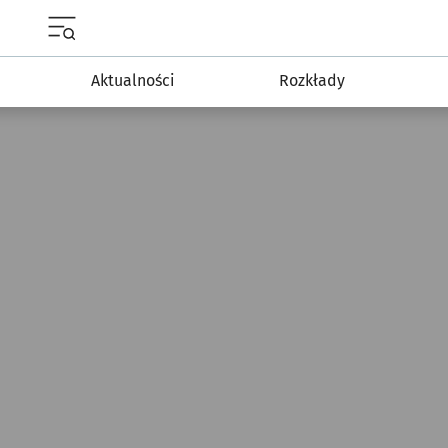
Menu główne portalu wroclaw.pl
Aktualności
Rozkłady