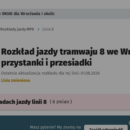
ie IMGW dla Wrocławia i okolic
Rozkłady jazdy MPK
Linia 8
Rozkład jazdy tramwaju 8 we Wr
przystanki i przesiadki
Ostatnia aktualizacja rozkładu dla tej linii:
01.08.2026
Linia zmieniona
ładach
jazdy
linii 8
( 6 zmian )
Masz pytanie? My znamy na
- ot
Znajdź odpowiedź!