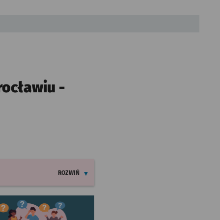
ocławiu -
ROZWIŃ
INFORMACJE O ZMIANACH W ROZKŁADACH JAZDY LINII 8
worzy się w nowej karcie