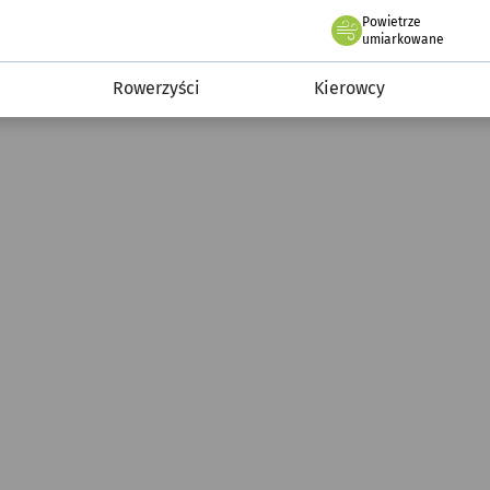
Powietrze
we Wrocławiu
munikacja
umiarkowane
Rowerzyści
Kierowcy