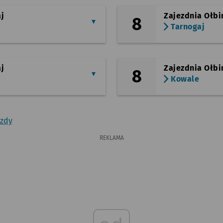
j
Zajezdnia Ołbi
8
Tarnogaj
j
Zajezdnia Ołbi
8
Kowale
azdy
REKLAMA