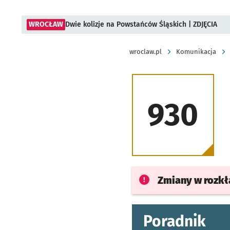
WROCŁAW
Dwie kolizje na Powstańców Śląskich | ZDJĘCIA
wroclaw.pl
Komunikacja
930
Zmiany w rozk
Poradnik