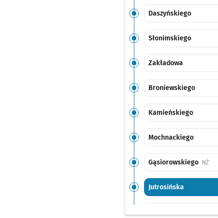
Daszyńskiego
Słonimskiego
Zakładowa
Broniewskiego
Kamieńskiego
Mochnackiego
Gąsiorowskiego
Prz
NŻ
Jutrosińska
Kamieńskiego