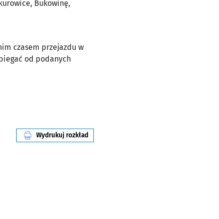
ikurowice, Bukowinę,
dnim czasem przejazdu w
dbiegać od podanych
Wydrukuj rozkład
linii nr 930