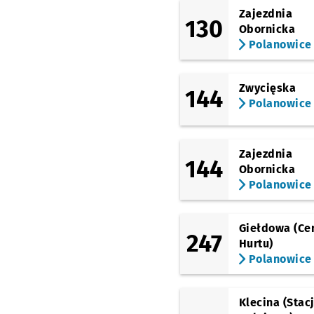
Psary - Szkoła
Przys
NŻ
Zajezdnia
130
Obornicka
Polanowice
Szymanów - Skrzyż.
Szymanów - Widawsk
Zwycięska
144
Polanowice
Szymanów
Zajezdnia
Szymanów - Letnia
NŻ
144
Obornicka
Polanowice
Szymanów - Pętla
Giełdowa (Ce
247
Hurtu)
Polanowice
Klecina (Stac