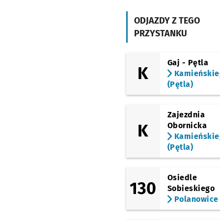
(Szpital)
ODJAZDY Z TEGO
Milicka
PRZYSTANKU
Kątowa
Przystanek na
NŻ
Gaj - Pętla
K
Kamieńskie
Ługowa
(Pętla)
Starościńska
Zajezdnia
K
Obornicka
Krzyżanowice
Kamieńskie
(Pętla)
Krzyżanowice - Polna
Osiedle
Psary - Wiadukt
Prz
NŻ
130
Sobieskiego
Polanowice
Psary - Parkowa
Prz
NŻ