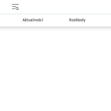
Menu główne portalu wroclaw.pl
Aktualności
Rozkłady