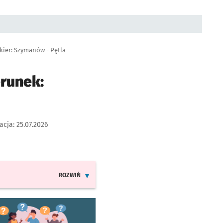
kier: Szymanów - Pętla
erunek:
acja:
25.07.2026
ROZWIŃ
INFORMACJE O ZMIANACH W ROZKŁADACH JAZDY LIN
worzy się w nowej karcie