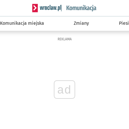
Serwis informacyjny wroclaw.pl podserwis: Ko
Komunikacja miejska
Zmiany
Piesi
REKLAMA
ad