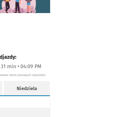
djazdy:
a 31 min • 04:09 PM
dstawie tabeli planowych odjazdów)
Niedziela
. PARKOWA
PASIKUROWICE, BUKOWINĘ, BĄKOW, ŁOZINĘ, TOKARY, SIEDLEC
WICE, BUKOWINĘ, BĄKOW, ŁOZINĘ, TOKARY, SIEDLEC