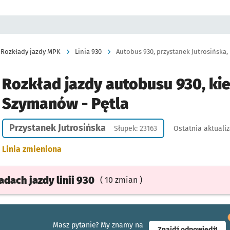
Rozkłady jazdy MPK
Linia 930
Autobus 930, przystanek Jutrosińska, 
Rozkład jazdy autobusu 930, ki
Szymanów - Pętla
Przystanek Jutrosińska
Słupek: 23163
Ostatnia aktualiz
Linia zmieniona
ładach
jazdy
linii 930
( 10 zmian )
Masz pytanie? My znamy na
- ot
Znajdź odpowiedź!