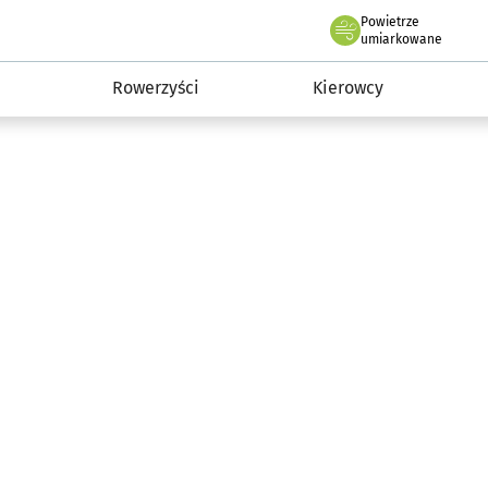
Powietrze
we Wrocławiu
munikacja
umiarkowane
Rowerzyści
Kierowcy