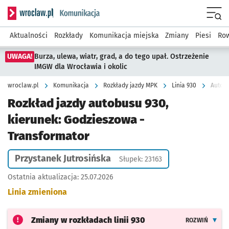
Serwis informacyjny wroclaw.pl podserwis: Komunikacja
Menu
Aktualności
Rozkłady
Komunikacja miejska
Zmiany
Piesi
Row
UWAGA!
Burza, ulewa, wiatr, grad, a do tego upał. Ostrzeżenie
IMGW dla Wrocławia i okolic
wroclaw.pl
Komunikacja
Rozkłady jazdy MPK
Linia 930
Autobu
Rozkład jazdy autobusu 930,
kierunek: Godzieszowa -
Transformator
Przystanek Jutrosińska
Słupek: 23163
Ostatnia aktualizacja:
25.07.2026
Linia zmieniona
Zmiany w rozkładach
linii 930
ROZWIŃ