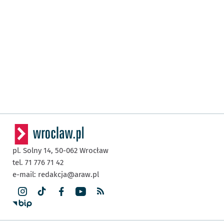
pl. Solny 14,
50-062
Wrocław
tel. 71 776 71 42
e-mail:
redakcja@araw.pl