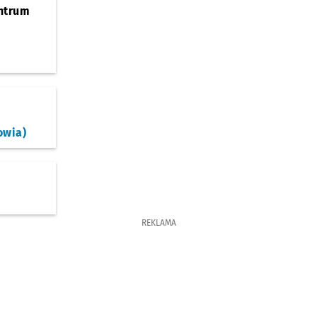
ntrum
owia)
REKLAMA