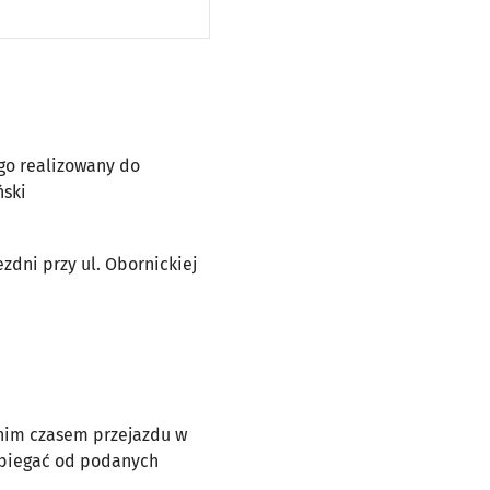
ego realizowany do
ński
zdni przy ul. Obornickiej
dnim czasem przejazdu w
dbiegać od podanych