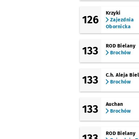
Bezpieczna
Krzyki
126
Paprotna
Przystanek 
NŻ
Zajezdnia
Obornicka
Zajezdnia Obornicka
ROD Bielany
133
Brochów
C.h. Aleja Bie
133
Brochów
Auchan
133
Brochów
ROD Bielany
133