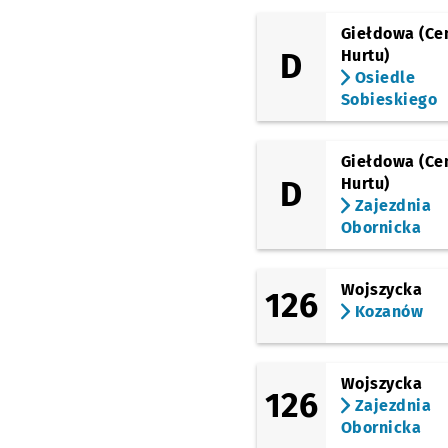
Giełdowa (Ce
Mosty Pomorskie
D
Hurtu)
Osiedle
Pomorska
Sobieskiego
Pl. Staszica
Giełdowa (Ce
D
Hurtu)
Kleczkowska
Zajezdnia
Obornicka
Most Osobowicki
Wojszycka
126
Serbska (C.K. Agora)
Kozanów
Łużycka
Wojszycka
126
Różanka
Zajezdnia
Obornicka