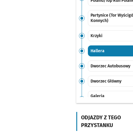
Poland/Top Run Polan
Partynice (Tor Wyścig
Konnych)
Krzyki
Hallera
Dworzec Autobusowy
Dworzec Główny
Galeria
Dominikańska
Świdnicka
ODJAZDY Z TEGO
PRZYSTANKU
Rynek