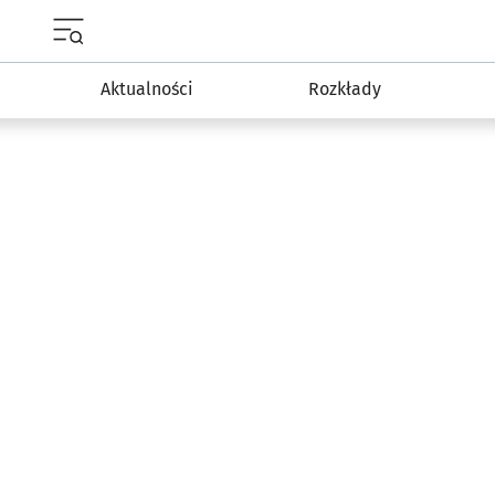
Menu główne portalu wroclaw.pl
Aktualności
Rozkłady