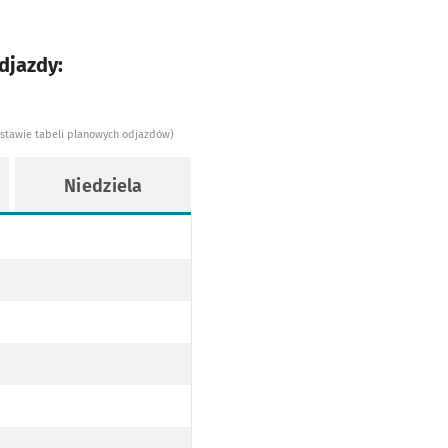
djazdy:
dstawie tabeli planowych odjazdów)
Niedziela
REALIZOWANY DO ZAJEZDNI PRZY UL. OBORNICKIEJ PRZEZ PL. DOMINIKAŃSKI
I PRZY UL. OBORNICKIEJ PRZEZ PL. DOMINIKAŃSKI
ŁÓWNEGO REALIZOWANY DO ZAJEZDNI PRZY UL. OBORNICKIEJ PRZEZ PL. DOMINIKAŃSKI
DWORCA GŁÓWNEGO REALIZOWANY DO ZAJEZDNI PRZY UL. OBORNICKIEJ PRZEZ PL. DOMINIKAŃSKI