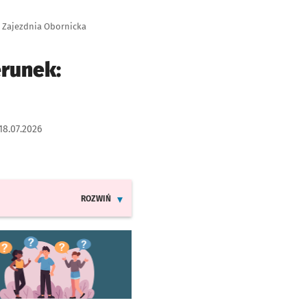
: Zajezdnia Obornicka
erunek:
18.07.2026
ROZWIŃ
INFORMACJE O ZMIANACH W ROZKŁADACH JAZDY LIN
worzy się w nowej karcie