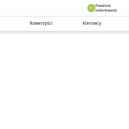
Powietrze
we Wrocławiu
munikacja
umiarkowane
Rowerzyści
Kierowcy