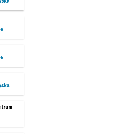
yska
ce
ce
yska
ntrum