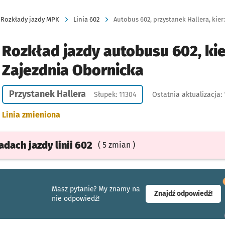
Rozkłady jazdy MPK
Linia 602
Autobus 602, przystanek Hallera, kier
Rozkład jazdy autobusu 602, ki
Zajezdnia Obornicka
Przystanek Hallera
Słupek: 11304
Ostatnia aktualizacja:
Linia zmieniona
ładach
jazdy
linii 602
( 5 zmian )
Masz pytanie? My znamy na
- ot
Znajdź odpowiedź!
nie odpowiedź!