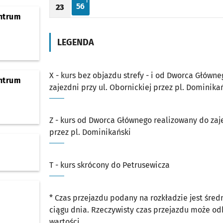
T - KURS SKRÓCONY DO PETRUSEWICZA
T
56
23
Odjazd
minut po godzinie 23
Godzina odjazdu
ntrum
Sprawdź proponowane przesiadki na inne linie
Mosty Pomorskie
LEGENDA
Sprawdź proponowane przesiadki na inne linie
Pomorska
Sprawdź proponowane przesiadki na inne linie
Pl. Staszica
X - kurs bez objazdu strefy - i od Dworca Główn
ntrum
zajezdni przy ul. Obornickiej przez pl. Dominika
Sprawdź proponowane przesiadki na inne linie
Kleczkowska
Z - kurs od Dworca Głównego realizowany do zaje
Sprawdź proponowane przesiadki na inne linie
Most Osobowicki
przez pl. Dominikański
Sprawdź proponowane przesiadki na inne linie
Serbska (C.K. Agora)
Przystanek na życzenie
NŻ
T - kurs skrócony do Petrusewicza
Sprawdź proponowane przesiadki na inne linie
Łużycka
* Czas przejazdu podany na rozkładzie jest śre
Sprawdź proponowane przesiadki na inne linie
Różanka
ciągu dnia. Rzeczywisty czas przejazdu może o
wartości.