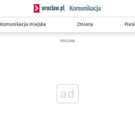
Serwis informacyjny wroclaw.pl podserwis: Ko
Komunikacja miejska
Zmiany
Piesi
REKLAMA
ad