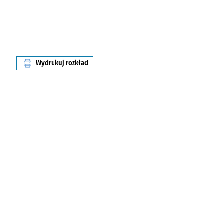
Wydrukuj rozkład
linii nr 602