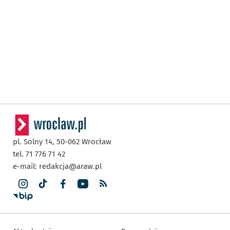
pl. Solny 14,
50-062
Wrocław
tel. 71 776 71 42
e-mail:
redakcja@araw.pl