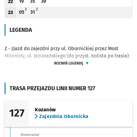
19
35
39
22
Odjazd
minut po godzinie 22
Odjazd
minut po godzinie 22
Odjazd
minut po godzinie 22
Godzina odjazdu
Z - ZJAZD DO ZAJEZDNI PRZY UL. OBORNICKIEJ PRZEZ MOST MILENIJNY, UL. JEZI
Z - ZJAZD DO ZAJEZDNI PRZY UL. OBORNICKIEJ PRZEZ MOST MILENIJNY, U
Z
Z
05
31
23
Odjazd
minut po godzinie 23
Odjazd
minut po godzinie 23
Godzina odjazdu
LEGENDA
Z - zjazd do zajezdni przy ul. Obornickiej przez Most
Milenijny, ul. Jeziorańskiego (do przyst. Kolista po trasie)
ROZWIŃ LEGENDĘ
TRASA PRZEJAZDU LINII NUMER 127
127
Kozanów
Zajezdnia Obornicka
(Kozanowska)