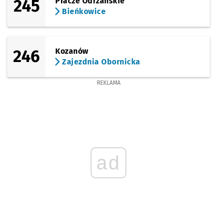
245
Pracze Odrzańskie
Bieńkowice
246
Kozanów
Zajezdnia Obornicka
REKLAMA
ad