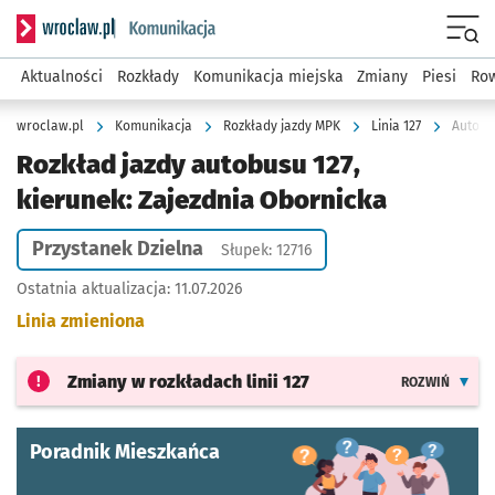
Serwis informacyjny wroclaw.pl podserwis: Komunikacja
Menu
Aktualności
Rozkłady
Komunikacja miejska
Zmiany
Piesi
Row
wroclaw.pl
Komunikacja
Rozkłady jazdy MPK
Linia 127
Autobus
Rozkład jazdy autobusu 127,
kierunek: Zajezdnia Obornicka
Przystanek Dzielna
Słupek: 12716
Ostatnia aktualizacja:
11.07.2026
Linia zmieniona
Zmiany w rozkładach
linii 127
ROZWIŃ
Poradnik Mieszkańca