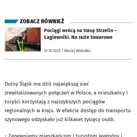
ZOBACZ RÓWNIEŻ
otworzy się w nowej karcie
Pociągi wrócą na trasę Strzelin –
Łagiewniki. Na razie towarowe
07.10.2025
| Maciej Wołodko
Dolny Śląsk ma dziś największą sieć
zrewitalizowanych połączeń w Polsce, a mieszkańcy i
turyści korzystają z najszybszych pociągów
regionalnych w kraju. W efekcie dostęp do transportu
szynowego odzyskało już kilkaset tysięcy osób.
- Zapewniamy mieszkańcom i turystom wygodny i