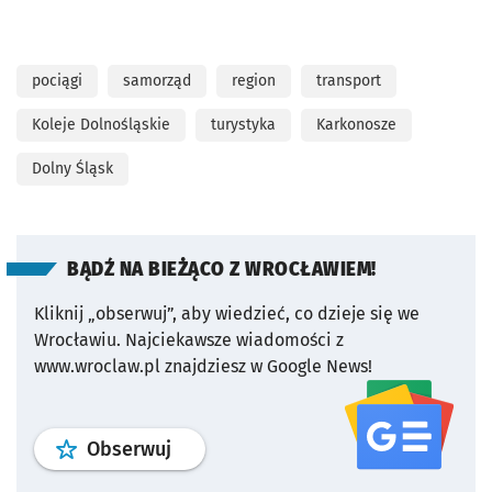
pociągi
samorząd
region
transport
Koleje Dolnośląskie
turystyka
Karkonosze
Dolny Śląsk
BĄDŹ NA BIEŻĄCO Z WROCŁAWIEM!
Kliknij „obserwuj”, aby wiedzieć, co dzieje się we
Wrocławiu.
Najciekawsze wiadomości z
www.wroclaw.pl znajdziesz w Google News!
profil
google news
serwisu wroclaw
Obserwuj