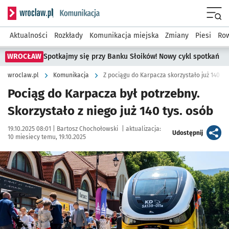
Serwis informacyjny wroclaw.pl podserwis: Komunikacja
Menu
Aktualności
Rozkłady
Komunikacja miejska
Zmiany
Piesi
Row
WROCŁAW
Spotkajmy się przy Banku Słoików! Nowy cykl spotkań
wroclaw.pl
Komunikacja
Z pociągu do Karpacza skorzystało już 140 ty
Pociąg do Karpacza był potrzebny.
Skorzystało z niego już 140 tys. osób
Data publikacji:
Autor:
19.10.2025 08:01 |
Bartosz Chochołowski
|
aktualizacja:
artykuł
Udostępnij
10 miesiecy temu, 19.10.2025
Kliknij, aby powiększyć