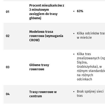
Procent mieszkańców z
3 minutowym
63%
01
zasięgiem do trasy
głównej
Modelowa trasa
Kilka odcinków tra
02
rowerowa (wymagania
w mieście
CROW)
Kilka tras
zrealizowanych (np
Ślężna,
Główne trasy
Grabiszyńska), w
03
rowerowe
różnym standardzi
na różnych
odcinkach
Brak spójnej sieci
Trasy rowerowe w
04
tras
centrum