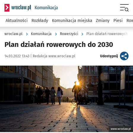
Serwis informacyjny wroclaw.pl podserwis: Komunikacja
Menu
Aktualności
Rozkłady
Komunikacja miejska
Zmiany
Piesi
Row
wroclaw.pl
Komunikacja
Rowerzyści
Plan działań rowerowych do
Plan działań rowerowych do 2030
Data publikacji:
Autor:
artykuł
14.03.2022 13:43 |
Redakcja www.wroclaw.pl
Udostępnij
Kliknij, aby powiększyć
www.wroclaw.pl