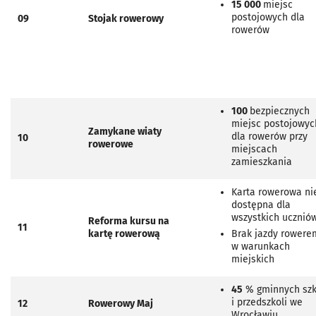
15 000
miejsc
postojowych dla
09
Stojak rowerowy
rowerów
100
bezpiecznych
miejsc postojowyc
Zamykane wiaty
dla rowerów przy
10
rowerowe
miejscach
zamieszkania
Karta rowerowa ni
dostępna dla
wszystkich ucznió
Reforma kursu na
11
kartę rowerową
Brak jazdy rowere
w warunkach
miejskich
45
% gminnych szk
i przedszkoli we
12
Rowerowy Maj
Wrocławiu