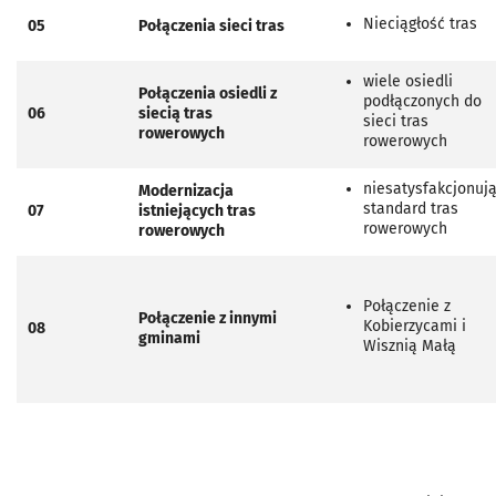
Nieciągłość tras
05
Połączenia sieci tras
wiele osiedli
Połączenia osiedli z
podłączonych do
06
siecią tras
sieci tras
rowerowych
rowerowych
niesatysfakcjonuj
Modernizacja
standard tras
07
istniejących tras
rowerowych
rowerowych
Połączenie z
Połączenie z innymi
Kobierzycami i
08
gminami
Wisznią Małą