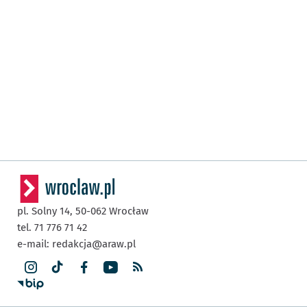
pl. Solny 14,
50-062
Wrocław
tel. 71 776 71 42
e-mail:
redakcja@araw.pl