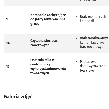
Kampanie zachęcające
Brak regularnych
13
do jazdy rowerem inne
kampanii
grupy
Brak oznakowanyc
Czytelna sieć tras
komunikacyjnych
14
rowerowych
tras rowerowych
Ostatnia mila w
Pilotażowe
centrum
przy
dostawyrowerami
15
wykorzystaniu
rowerów
towarowymi
towarowych
Galeria zdjęć