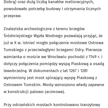
Dobrą) oraz dużą liczbą kanałów melioracyjnych,
powodowało potrzebę budowy i utrzymania licznych
przepraw.
Znaleziska archeologiczne z terenu brzegów
Śródmiejskiego Węzła Wodnego pozwalają przyjąć, że
już w X w. istnieć mogło połączenie mostowe Ostrowa
Tumskiego z przeciwległymi brzegami Odry. Pierwsza
wzmianka o moście we Wrocławiu pochodzi z 1149 r. i
dotyczy połączenia pomiędzy wyspą Piaskową a osadą
lewobrzeżną. W dokumentach z lat 1267 i 1281
wymieniony jest most spinający wyspę Piaskową z
Ostrowem Tumskim. Mosty wznoszono wtedy zapewne
w konstrukcji palowo-jarzmowej.
Przy odrzańskich mostach kontrolowano tranzytowy