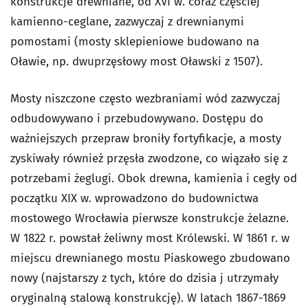
konstrukcje drewniane, od XVI w. coraz częściej
kamienno-ceglane, zazwyczaj z drewnianymi
pomostami (mosty sklepieniowe budowano na
Oławie, np. dwuprzęsłowy most Oławski z 1507).
Mosty niszczone często wezbraniami wód zazwyczaj
odbudowywano i przebudowywano. Dostępu do
ważniejszych przepraw broniły fortyfikacje, a mosty
zyskiwały również przęsła zwodzone, co wiązało się z
potrzebami żeglugi. Obok drewna, kamienia i cegły od
początku XIX w. wprowadzono do budownictwa
mostowego Wrocławia pierwsze konstrukcje żelazne.
W 1822 r. powstał żeliwny most Królewski. W 1861 r. w
miejscu drewnianego mostu Piaskowego zbudowano
nowy (najstarszy z tych, które do dzisia j utrzymały
oryginalną stalową konstrukcję). W latach 1867-1869