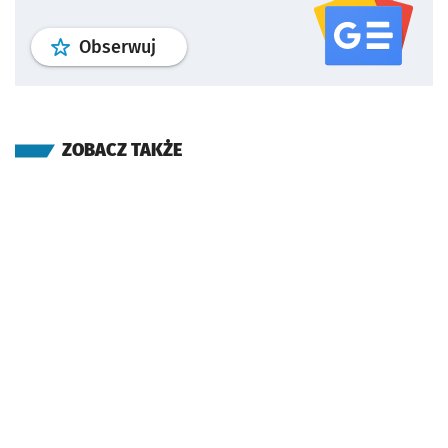
profil
google news
serwisu wroclaw
Obserwuj
ZOBACZ TAKŻE