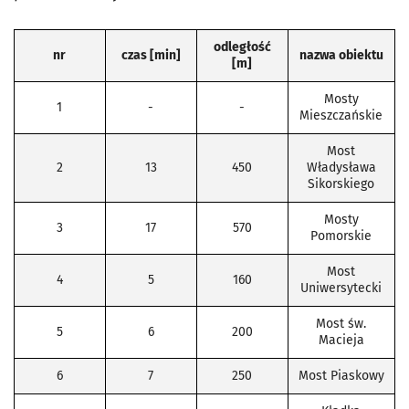
odległość
nr
czas [min]
nazwa obiektu
[m]
Mosty
1
-
-
Mieszczańskie
Most
2
13
450
Władysława
Sikorskiego
Mosty
3
17
570
Pomorskie
Most
4
5
160
Uniwersytecki
Most św.
5
6
200
Macieja
6
7
250
Most Piaskowy