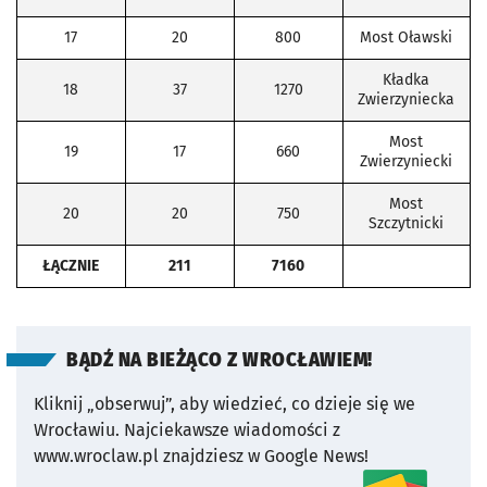
17
20
800
Most Oławski
Kładka
18
37
1270
Zwierzyniecka
Most
19
17
660
Zwierzyniecki
Most
20
20
750
Szczytnicki
ŁĄCZNIE
211
7160
BĄDŹ NA BIEŻĄCO Z WROCŁAWIEM!
Kliknij „obserwuj”, aby wiedzieć, co dzieje się we
Wrocławiu.
Najciekawsze wiadomości z
www.wroclaw.pl znajdziesz w Google News!