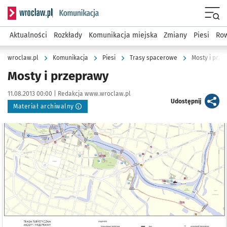
Serwis informacyjny wroclaw.pl podserwis: Komunikacja
Menu
Aktualności
Rozkłady
Komunikacja miejska
Zmiany
Piesi
Row
wroclaw.pl
Komunikacja
Piesi
Trasy spacerowe
Mosty i prze
Mosty i przeprawy
Data publikacji:
Autor:
11.08.2013 00:00 |
Redakcja www.wroclaw.pl
artykuł
Udostępnij
Materiał archiwalny
Kliknij, aby powiększyć