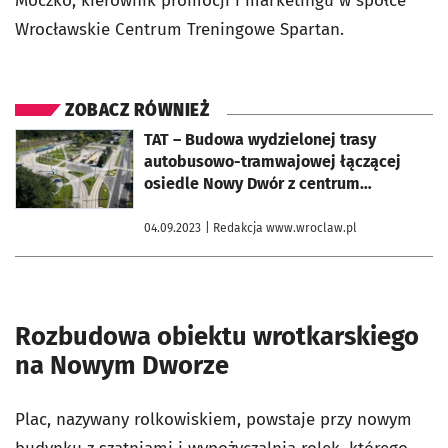
Moczko, kierownik promocji i marketingu w spółce
Wrocławskie Centrum Treningowe Spartan.
ZOBACZ RÓWNIEŻ
otworzy się w nowej karcie
TAT – Budowa wydzielonej trasy
autobusowo-tramwajowej łączącej
osiedle Nowy Dwór z centrum
Wrocławia
04.09.2023
| Redakcja www.wroclaw.pl
Rozbudowa obiektu wrotkarskiego
na Nowym Dworze
Plac, nazywany rolkowiskiem, powstaje przy nowym