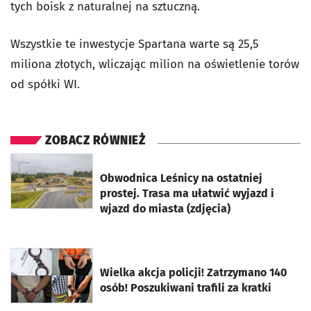
tych boisk z naturalnej na sztuczną.
Wszystkie te inwestycje Spartana warte są 25,5
miliona złotych, wliczając milion na oświetlenie torów
od spółki WI.
ZOBACZ RÓWNIEŻ
otworzy się w nowej karcie
Obwodnica Leśnicy na ostatniej
prostej. Trasa ma ułatwić wyjazd i
wjazd do miasta (zdjęcia)
otworzy się w nowej karcie
Wielka akcja policji! Zatrzymano 140
osób! Poszukiwani trafili za kratki