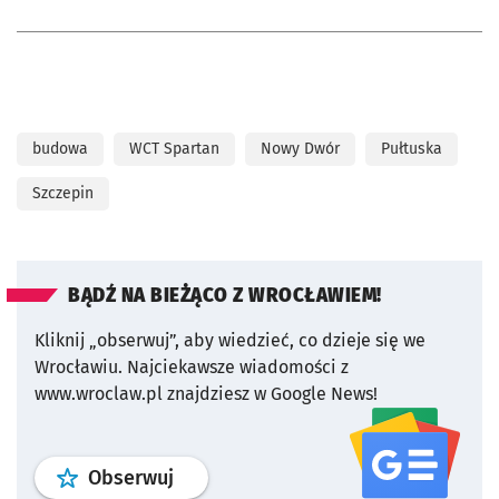
budowa
WCT Spartan
Nowy Dwór
Pułtuska
Szczepin
BĄDŹ NA BIEŻĄCO Z WROCŁAWIEM!
Kliknij „obserwuj”, aby wiedzieć, co dzieje się we
Wrocławiu.
Najciekawsze wiadomości z
www.wroclaw.pl znajdziesz w Google News!
profil
google news
serwisu wroclaw
Obserwuj