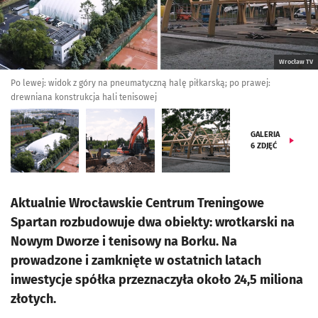
Wrocław TV
Po lewej: widok z góry na pneumatyczną halę piłkarską; po prawej:
drewniana konstrukcja hali tenisowej
GALERIA
6
ZDJĘĆ
Aktualnie Wrocławskie Centrum Treningowe
Spartan rozbudowuje dwa obiekty: wrotkarski na
Nowym Dworze i tenisowy na Borku. Na
prowadzone i zamknięte w ostatnich latach
inwestycje spółka przeznaczyła około 24,5 miliona
złotych.