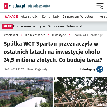
Serwis informacyjny wroclaw.pl podserwis: Dla mieszkańca
Menu
WAKACJE
Aktualności
Komunikaty
Bezpieczny Wrocław
Inwest
PILNE
Trochę inne pamiątki z Wrocławia. Zobaczcie!
wroclaw.pl
Dla mieszkańca
Inwestycje
Spółka WCT Spartan przeznaczyła w
ostatnich latach na inwestycje około
24,5 miliona złotych. Co buduje teraz?
Data publikacji:
Autor:
artykuł
06.07.2023 10:12 |
Błażej Organisty
Udostępnij
Kliknij, aby zobaczyć galerię