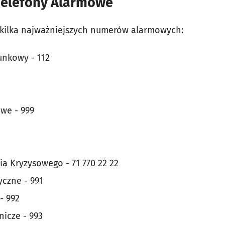
Telefony Alarmowe
 kilka najważniejszych numerów alarmowych:
nkowy - 112
we - 999
a Kryzysowego - 71 770 22 22
czne - 991
- 992
icze - 993