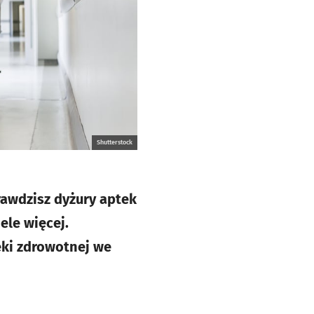
Shutterstock
rawdzisz dyżury aptek
ele więcej.
eki zdrowotnej we