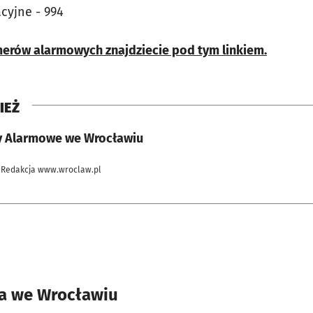
cyjne - 994
erów alarmowych znajdziecie pod tym linkiem.
IEŻ
y Alarmowe we Wrocławiu
 Redakcja www.wroclaw.pl
ia we Wrocławiu