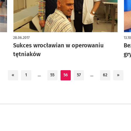
28.06.2017
13.1
Sukces wrocławian w operowaniu
Be
tętniaków
gr
«
1
…
55
56
57
…
62
»