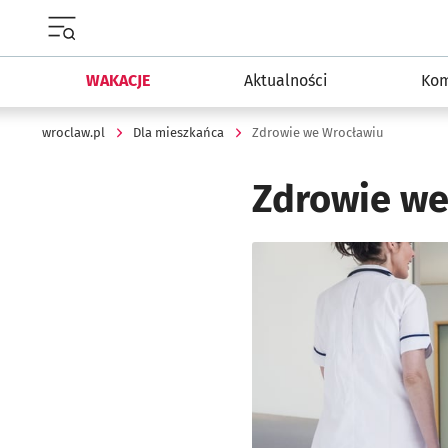
Menu główne portalu wroclaw.pl
WAKACJE
Aktualności
Kom
wroclaw.pl
Dla mieszkańca
Zdrowie we Wrocławiu
Zdrowie we
Kliknij, aby powiększyć