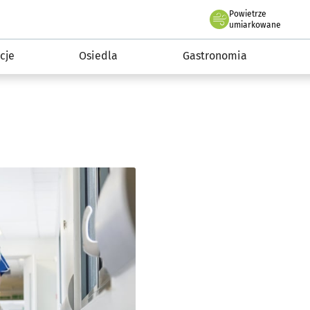
Powietrze
we Wrocławiu
 mieszkańca
umiarkowane
cje
Osiedla
Gastronomia