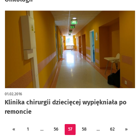
01.02.2016
Klinika chirurgii dziecięcej wypiękniała po
remoncie
«
1
…
56
57
58
…
62
»