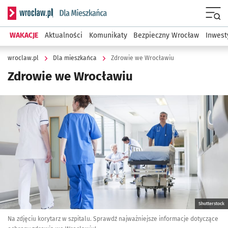
Serwis informacyjny wroclaw.pl podserwis: Dla mieszkańca
Menu
WAKACJE
Aktualności
Komunikaty
Bezpieczny Wrocław
Inwest
wroclaw.pl
Dla mieszkańca
Zdrowie we Wrocławiu
Zdrowie we Wrocławiu
Kliknij, aby powiększyć
Shutterstock
Na zdjęciu korytarz w szpitalu. Sprawdź najważniejsze informacje dotyczące