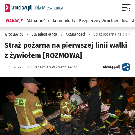
Serwis informacyjny wroclaw.pl podserwis: Dla mieszkańca
Menu
WAKACJE
Aktualności
Komunikaty
Bezpieczny Wrocław
Inwest
wroclaw.pl
Dla mieszkańca
Aktualności
Straż pożarna na pierwsze
Straż pożarna na pierwszej linii walki
z żywiołem [ROZMOWA]
Data publikacji:
Autor:
artykuł
03.10.2024 10:44 |
Redakcja www.wroclaw.pl
Udostępnij
Kliknij, aby powiększyć