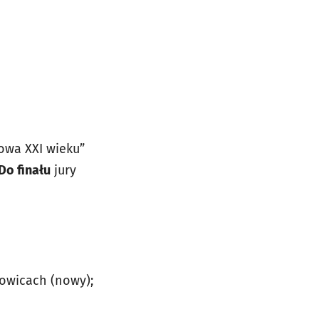
owa XXI wieku”
Do finału
jury
owicach (nowy);