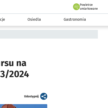
Powietrze
we Wrocławiu
 mieszkańca
umiarkowane
cje
Osiedla
Gastronomia
ursu na
23/2024
artykuł
Udostępnij