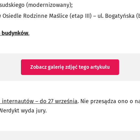
iłsudskiego (modernizowany);
 Osiedle Rodzinne Maślice (etap III) – ul. Bogatyńska 
ch budynków
.
Zobacz galerię zdjęć
tego artykułu
e internautów – do 27 września
. Nie przesądza ono o n
Werdykt wyda jury.