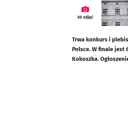
galeria
30
zdjęć
Trwa konkurs i plebi
Polsce. W finale jest
Kokoszka. Ogłoszeni