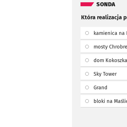
SONDA
Która realizacja 
kamienica na 
mosty Chrobr
dom Kokoszk
Sky Tower
Grand
bloki na Maśl