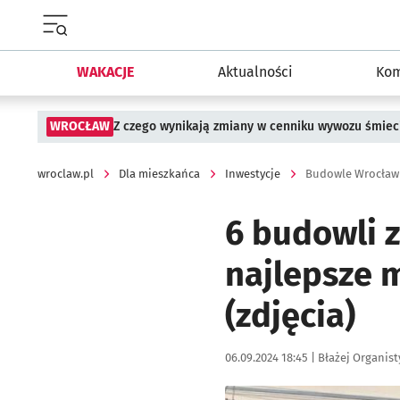
Menu główne portalu wroclaw.pl
WAKACJE
Aktualności
Kom
WROCŁAW
Z czego wynikają zmiany w cenniku wywozu śmiec
wroclaw.pl
Dla mieszkańca
Inwestycje
Budowle Wrocławi
6 budowli 
najlepsze 
(zdjęcia)
Data publikacji:
Autor:
06.09.2024 18:45 |
Błażej Organist
Kliknij, aby zobaczyć galer