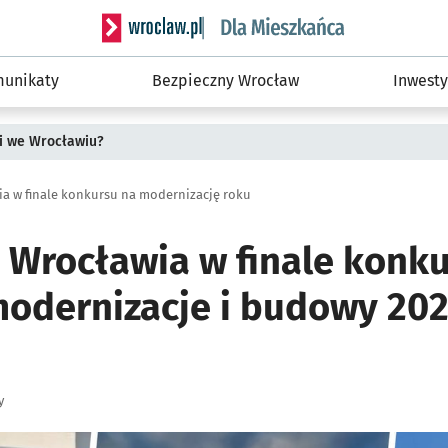
Serwis informacyjny wroclaw.pl podserwis: Dla
unikaty
Bezpieczny Wrocław
Inwesty
i we Wrocławiu?
a w finale konkursu na modernizację roku
z Wrocławia w finale konk
modernizacje i budowy 20
y
ię