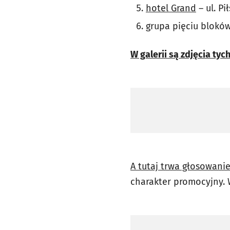
hotel Grand
– ul. P
grupa pięciu bloków
W galerii są zdjęcia ty
A tutaj trwa głosowani
charakter promocyjny. 
Pomiń sondę