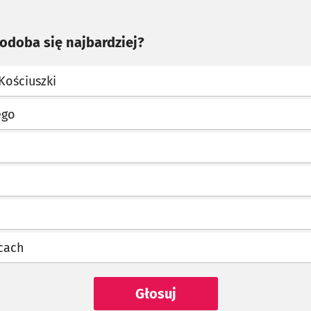
podoba się najbardziej?
Kościuszki
ego
a
icach
Głosuj