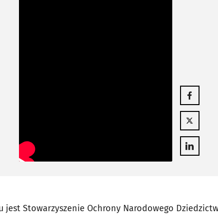
Otwiera się
Otwiera się
Otwiera się
u jest Stowarzyszenie Ochrony Narodowego Dziedzict