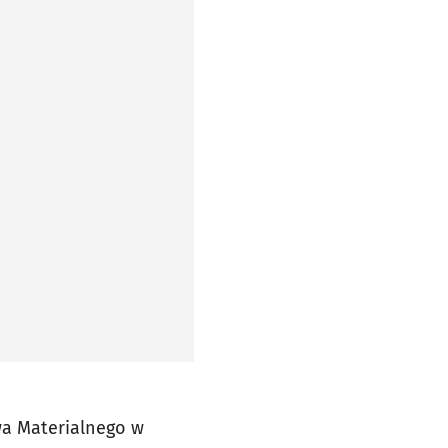
 w nowej karcie
 w nowej karcie
 w nowej karcie
wa Materialnego w