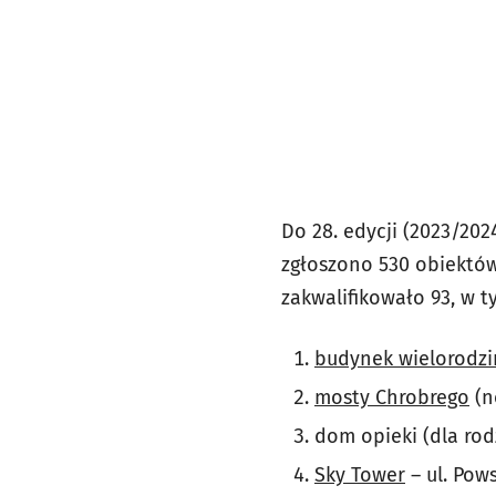
Do 28. edycji (2023/20
zgłoszono 530 obiektó
zakwalifikowało 93, w t
budynek wielorodzin
mosty Chrobrego
(n
dom opieki (dla ro
Sky Tower
– ul. Pow