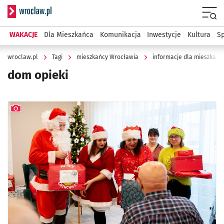
Serwis informacyjny wroclaw.pl
Menu
WAKACJE
Dla Mieszkańca
Komunikacja
Inwestycje
Kultura
Sp
wroclaw.pl
Tagi
mieszkańcy Wrocławia
informacje dla mieszkańc
dom opieki