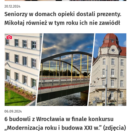
artykuł z galerią zdjęć
20.12.2024
Seniorzy w domach opieki dostali prezenty.
Mikołaj również w tym roku ich nie zawiódł
artykuł z galerią zdjęć
06.09.2024
6 budowli z Wrocławia w finale konkursu
„Modernizacja roku i budowa XXI w.” (zdjęcia)