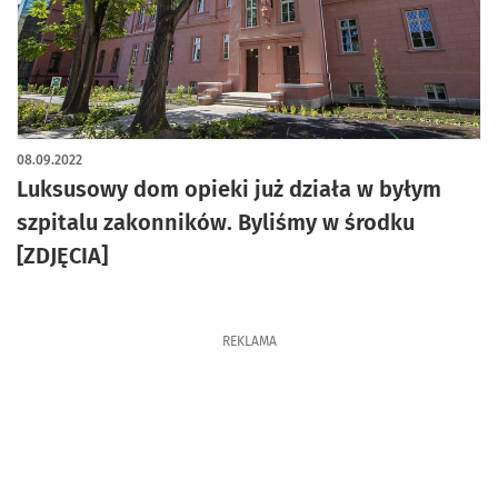
artykuł z galerią zdjęć
08.09.2022
Luksusowy dom opieki już działa w byłym
szpitalu zakonników. Byliśmy w środku
[ZDJĘCIA]
REKLAMA