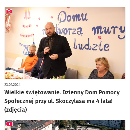
artykuł z galerią zdjęć
23.01.2024
Wielkie świętowanie. Dzienny Dom Pomocy
Społecznej przy ul. Skoczylasa ma 4 lata!
(zdjęcia)