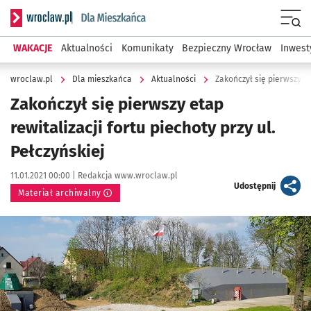
Serwis informacyjny wroclaw.pl podserwis: Dla mieszkańca
Menu
WAKACJE
Aktualności
Komunikaty
Bezpieczny Wrocław
Inwest
wroclaw.pl
Dla mieszkańca
Aktualności
Zakończył się pierwszy eta
Zakończył się pierwszy etap
rewitalizacji fortu piechoty przy ul.
Pełczyńskiej
Data publikacji:
Autor:
11.01.2021 00:00 |
Redakcja www.wroclaw.pl
artykuł
Udostępnij
Materiał archiwalny
Kliknij, aby powiększyć