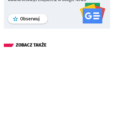
profil
google news
serwisu wroclaw
Obserwuj
ZOBACZ TAKŻE