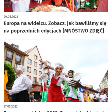
artykuł z galerią zdjęć
29.05.2022
Europa na widelcu. Zobacz, jak bawiliśmy się
na poprzednich edycjach [MNÓSTWO ZDJĘĆ]
27.05.2022