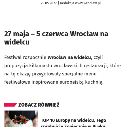
29.05.2022
| Redakcja www.wroclaw.pl
27 maja – 5 czerwca Wrocław na
widelcu
Festiwal rozpocznie
Wrocław na widelcu
, czyli
propozycja kilkunastu wrocławskich restauracji, które
na tę okazję przygotowały specjalne menu
festiwalowe inspirowane europejską kuchnią.
ZOBACZ RÓWNIEŻ
otworzy się w nowej karcie
TOP 10 Europy na widelcu. Tego
spróbujcie koniecznie w Rynku.