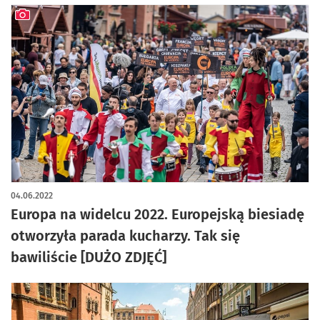
artykuł z galerią zdjęć
04.06.2022
Europa na widelcu 2022. Europejską biesiadę
otworzyła parada kucharzy. Tak się
bawiliście [DUŻO ZDJĘĆ]