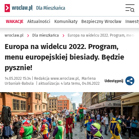
Serwis informacyjny wroclaw.pl podserwis: Dla mieszkańca
Menu
WAKACJE
Aktualności
Komunikaty
Bezpieczny Wrocław
Inwest
wroclaw.pl
Dla mieszkańca
Europa na widelcu 2022. Program, menu eu
Europa na widelcu 2022. Program,
menu europejskiej biesiady. Będzie
pysznie!
Data publikacji:
Autor:
14.05.2022 15:34 |
Redakcja www.wroclaw.pl
Marlena
artykuł
Udostępnij
Urbaniak-Babula
|
aktualizacja:
4 lata temu, 04.06.2022
Kliknij, aby zobaczyć galerię
Kliknij, aby powiększyć