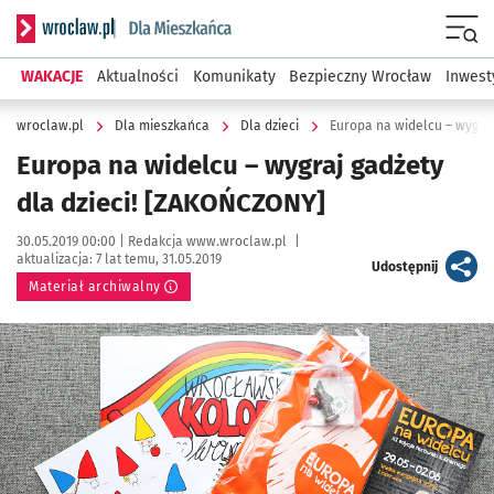
Serwis informacyjny wroclaw.pl podserwis: Dla mieszkańca
Menu
WAKACJE
Aktualności
Komunikaty
Bezpieczny Wrocław
Inwest
wroclaw.pl
Dla mieszkańca
Dla dzieci
Europa na widelcu – wygraj
Europa na widelcu – wygraj gadżety
dla dzieci! [ZAKOŃCZONY]
Data publikacji:
Autor:
30.05.2019 00:00 |
Redakcja www.wroclaw.pl
|
aktualizacja:
7 lat temu, 31.05.2019
artykuł
Udostępnij
Materiał archiwalny
Kliknij, aby powiększyć