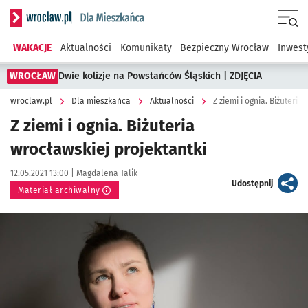
Serwis informacyjny wroclaw.pl podserwis: Dla mieszkańca
Menu
WAKACJE
Aktualności
Komunikaty
Bezpieczny Wrocław
Inwest
WROCŁAW
Dwie kolizje na Powstańców Śląskich | ZDJĘCIA
wroclaw.pl
Dla mieszkańca
Aktualności
Z ziemi i ognia. Biżuteria
Z ziemi i ognia. Biżuteria
wrocławskiej projektantki
Data publikacji:
Autor:
12.05.2021 13:00 |
Magdalena Talik
artykuł
Udostępnij
Materiał archiwalny
Kliknij, aby powiększyć