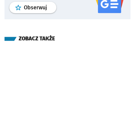
profil
google news
serwisu wroclaw
Obserwuj
ZOBACZ TAKŻE