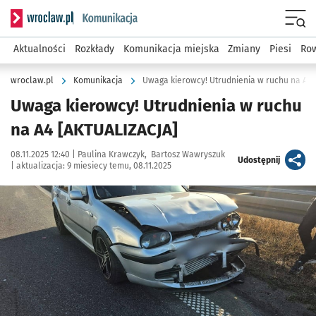
Serwis informacyjny wroclaw.pl podserwis: Komunikacja
Menu
Aktualności
Rozkłady
Komunikacja miejska
Zmiany
Piesi
Row
wroclaw.pl
Komunikacja
Uwaga kierowcy! Utrudnienia w ruchu na A4
Uwaga kierowcy! Utrudnienia w ruchu
na A4 [AKTUALIZACJA]
Data publikacji:
Autor:
08.11.2025 12:40 |
Paulina Krawczyk
Bartosz Wawryszuk
artykuł
Udostępnij
|
aktualizacja:
9 miesiecy temu, 08.11.2025
Kliknij, aby powiększyć