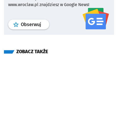
www.wroclaw.pl znajdziesz w Google News!
profil
google news
serwisu wroclaw
Obserwuj
ZOBACZ TAKŻE