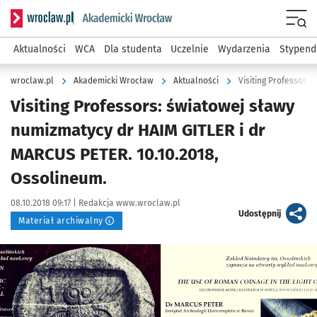
Serwis informacyjny wroclaw.pl podserwis: Akademicki Wro
Men
Aktualności
WCA
Dla studenta
Uczelnie
Wydarzenia
Stypend
wroclaw.pl
Akademicki Wrocław
Aktualności
Visiting Professors: światowej sławy
numizmatycy dr HAIM GITLER i dr
MARCUS PETER. 10.10.2018,
Ossolineum.
Data publikacji:
Autor:
08.10.2018 09:17 |
Redakcja www.wroclaw.pl
artykuł
Udostępnij
Materiał archiwalny
Kliknij, aby powiększyć