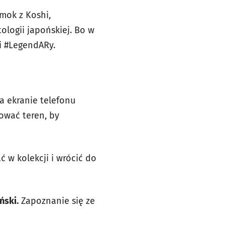
mok z Koshi,
ologii japońskiej. Bo w
ji #LegendARy.
na ekranie telefonu
nować teren, by
 w kolekcji i wrócić do
ński.
Zapoznanie się ze