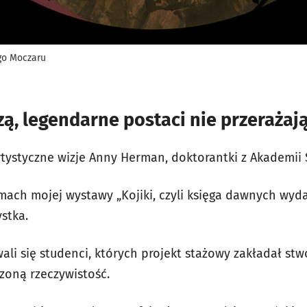
go Moczaru
zą, legendarne postaci nie przerażaj
tystyczne wizje Anny Herman, doktorantki z Akademii 
mach mojej wystawy „Kojiki, czyli księga dawnych wyda
ystka.
wali się studenci, których projekt stażowy zakładał stw
zoną rzeczywistość.