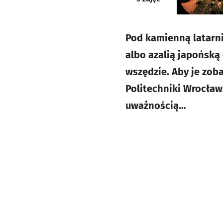
Pod kamienną latarn
albo azalią japońską
wszędzie. Aby je zob
Politechniki Wrocław
uważnością…