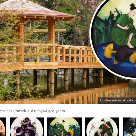
fot. Oleksandr Poliakovsky (
izerunek Czarodziejki Dobywającej Jadło