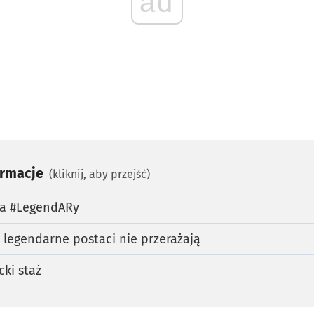
ad
ormacje
(kliknij, aby przejść)
ja #LegendARy
, legendarne postaci nie przerażają
ki staż