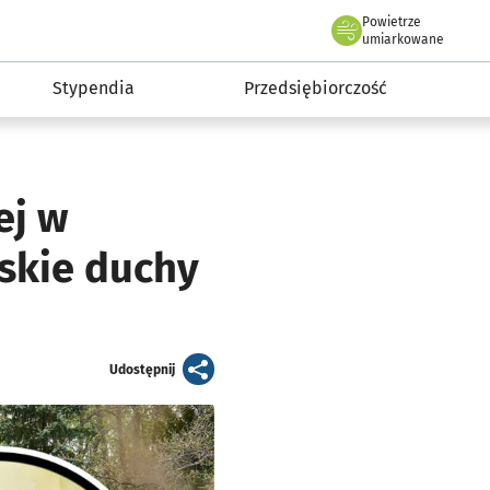
Powietrze
we Wrocławiu
micki Wrocław
umiarkowane
Stypendia
Przedsiębiorczość
JAKOŚĆ POWIETRZA
umiarkowana
Dane z godz. 11:20
ej w
Jakość powietrza - skład
skie duchy
artykuł
Udostępnij