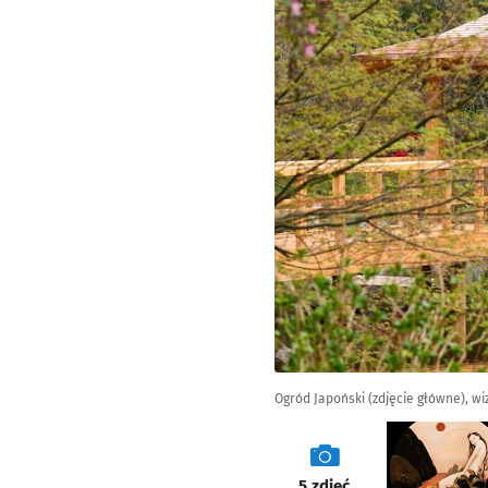
Ogród Japoński (zdjęcie główne), w
galeria
5
zdjęć