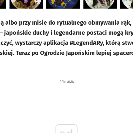
ią albo przy misie do rytualnego obmywania rąk
 – japońskie duchy i legendarne postaci mogą kr
aczyć, wystarczy aplikacja #LegendARy, którą stw
skiej. Teraz po Ogrodzie Japońskim lepiej space
REKLAMA