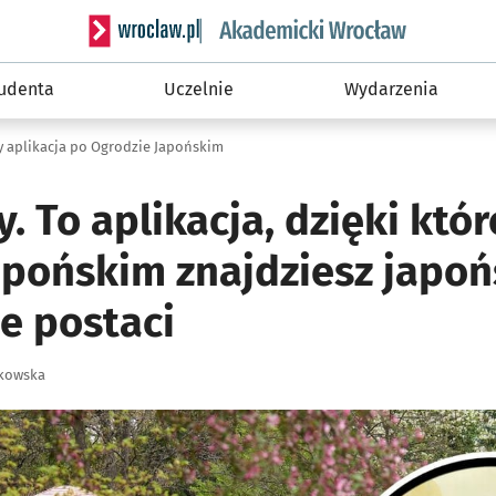
Serwis informacyjny wroclaw.pl podserwis: Akade
tudenta
Uczelnie
Wydarzenia
 aplikacja po Ogrodzie Japońskim
 To aplikacja, dzięki któr
apońskim znajdziesz japoń
e postaci
zkowska
ię