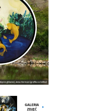
zdjęcie główne), Anna Herman (grafika w kółku)
GALERIA
ZDJĘĆ