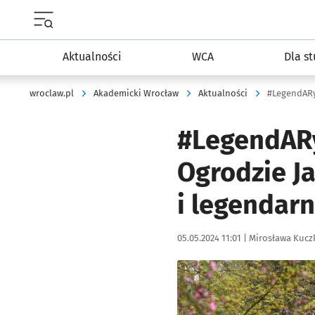
Menu główne portalu wroclaw.pl
Aktualności
WCA
Dla s
wroclaw.pl
Akademicki Wrocław
Aktualności
#LegendARy
#LegendARy.
Ogrodzie J
i legendarn
Data publikacji:
Autor:
05.05.2024 11:01 |
Mirosława Kuc
Kliknij, aby zobaczyć galer