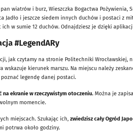
y pan wiatrów i burz, Wieszczka Bogactwa Pożywienia, S
 Jadło i jeszcze siedem innych duchów i postaci z mit
 ich w sumie 12 duchów. Odnajdziesz je dzięki aplikac
acja #LegendARy
ji, jak czytamy na stronie Politechniki Wrocławskiej, 
óra wskazuje kierunek marszu. Na miejscu należy zeska
i poznać legendę danej postaci.
ć na ekranie w rzeczywistym otoczeniu.
Można je zapisać
owolnym momencie.
ych miejscach. Szukając ich,
zwiedzisz cały Ogród Japo
i potrwa około godziny.