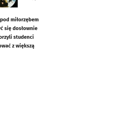
, pod miłorzębem
yć się dosłownie
orzyli studenci
rować z większą