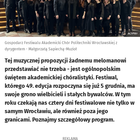
AChPWr
Gospodarz Festiwalu Akademicki Chór Politechniki Wrocławskiej z
dyrygentem - Małgorzatą Sapiechą-Muzioł
Tej muzycznej propozycji żadnemu melomanowi
przedstawiać nie trzeba - jest ogólnopolskim
świętem akademickiej chóralistyki. Festiwal,
którego 49. edycja rozpoczyna się już 5 grudnia, ma
swoje grono wielbicieli i stałych bywalców. W tym
roku czekają nas cztery dni festiwalowe nie tylko w
samym Wrocławiu, ale również poza jego
granicami. Poznajmy szczegółowy program.
REKLAMA