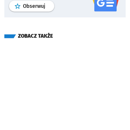
profil
google news
serwisu wroclaw
Obserwuj
ZOBACZ TAKŻE