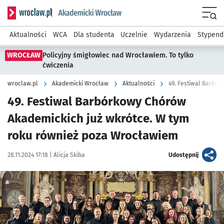
Serwis informacyjny wroclaw.pl podserwis: Akademicki Wro
Men
Aktualności
WCA
Dla studenta
Uczelnie
Wydarzenia
Stypend
WROCŁAW
Policyjny śmigłowiec nad Wrocławiem. To tylko
ćwiczenia
wroclaw.pl
Akademicki Wrocław
Aktualności
49. Festiwal Barbór
49. Festiwal Barbórkowy Chórów
Akademickich już wkrótce. W tym
roku również poza Wrocławiem
Data publikacji:
Autor:
artykuł
28.11.2024 17:18 |
Alicja Skiba
Udostępnij
Kliknij, aby powiększyć