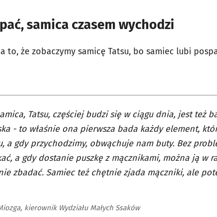
spać, samica czasem wychodzi
Wyświetl ten post na Instagramie
 to, że zobaczymy samicę Tatsu, bo samiec lubi pospa
amica, Tatsu, częściej budzi się w ciągu dnia, jest też b
ka - to właśnie ona pierwsza bada każdy element, któr
, a gdy przychodzimy, obwąchuje nam buty. Bez probl
ać, a gdy dostanie puszkę z mącznikami, można ją w r
ie zbadać. Samiec też chętnie zjada mączniki, ale po
Miozga, kierownik Wydziału Małych Ssaków