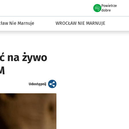
Powietrze
we Wrocławiu
dowisko we Wrocławiu
dobre
ław Nie Marnuje
WROCŁAW NIE MARNUJE
yć na żywo
M
artykuł
Udostępnij