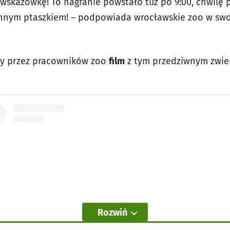
skazówkę! To nagranie powstało tuż po 9:00, chwilę p
rannym ptaszkiem! – podpowiada wrocławskie zoo w sw
y przez pracowników zoo
film
z tym przedziwnym zwier
Rozwiń