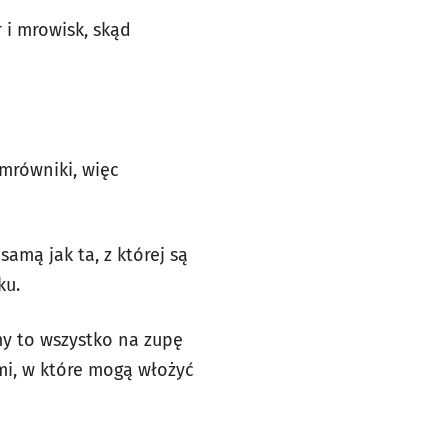
 i mrowisk, skąd
 mrówniki, więc
samą jak ta, z której są
ku.
my to wszystko na zupę
mi, w które mogą włożyć