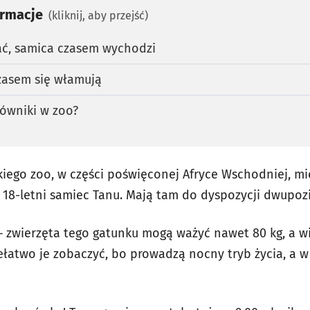
ormacje
(kliknij, aby przejść)
ać, samica czasem wychodzi
zasem się włamują
ówniki w zoo?
iego zoo, w części poświęconej Afryce Wschodniej, mi
 i 18-letni samiec Tanu. Mają tam do dyspozycji dwup
– zwierzęta tego gatunku mogą ważyć nawet 80 kg, a wię
ełatwo je zobaczyć, bo prowadzą nocny tryb życia, a w 