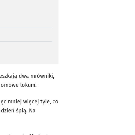
eszkają dwa mrówniki,
oziomowe lokum.
c mniej więcej tyle, co
dzień śpią. Na