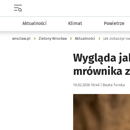
Menu główne portalu wroclaw.pl
Aktualności
Klimat
Powietrze
wroclaw.pl
Zielony Wrocław
Aktualności
Jak zobaczyć n
Wygląda ja
mrównika z
Data publikacji:
Autor:
10.02.2026 10:40 |
Beata Turska
Kliknij, aby powiększyć