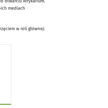
o otwarciu Afrykarium.
oich mediach
zęciem w roli głównej: