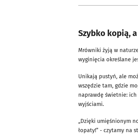
Szybko kopią, 
Mrówniki żyją w naturze
wyginięcia określane jes
Unikają pustyń, ale mo
wszędzie tam, gdzie mog
naprawdę świetnie: ich
wyjściami.
„Dzięki umięśnionym n
łopaty!” - czytamy na s