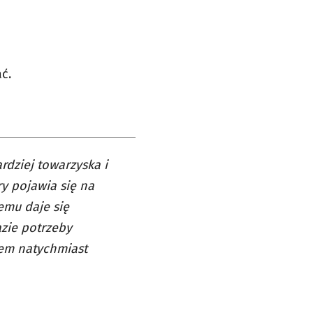
ć.
ardziej towarzyska i
y pojawia się na
emu daje się
azie potrzeby
tem natychmiast