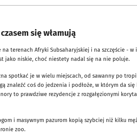
a czasem się włamują
 na terenach Afryki Subsaharyjskiej i na szczęście - w 
t jako niskie, choć niestety nadal się na nie poluje.
żna spotkać je w wielu miejscach, od sawanny po tropi
ą znaleźć coś do jedzenia i podłoże, w którym da się 
 nory to prawdziwe rezydencje z rozgałęzionymi koryta
ogom i masywnym pazurom kopią szybciej niż kilku mę
tronie zoo.