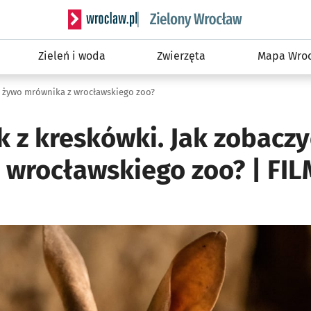
Serwis informacyjny wroclaw.pl podserwis: Śro
Zieleń i woda
Zwierzęta
Mapa Wroc
a żywo mrównika z wrocławskiego zoo?
k z kreskówki. Jak zobacz
 wrocławskiego zoo? | FIL