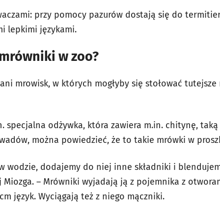
aczami: przy pomocy pazurów dostają się do termitier
i lepkimi językami.
 mrówniki w zoo?
 ani mrowisk, w których mogłyby się stołować tutejsze
n. specjalna odżywka, która zawiera m.in. chitynę, taką 
adów, można powiedzieć, że to takie mrówki w prosz
 wodzie, dodajemy do niej inne składniki i blenduje
j Miozga. – Mrówniki wyjadają ją z pojemnika z otwora
 cm język. Wyciągają też z niego mączniki.