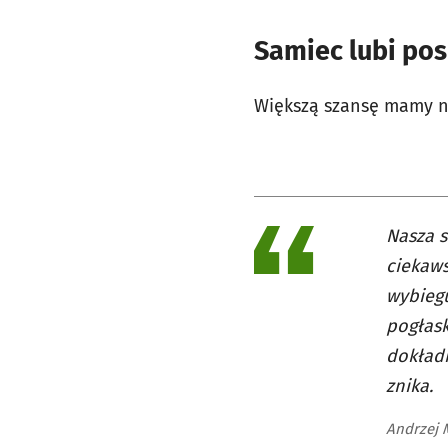
Samiec lubi po
Większą szansę mamy na
Nasza s
ciekaws
wybiegu
pogłask
dokładn
znika.
Andrzej 