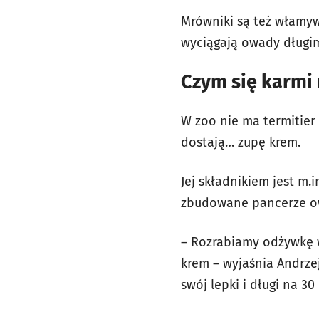
Mrówniki są też włamyw
wyciągają owady długim
Czym się karmi
W zoo nie ma termitier
dostają… zupę krem.
Jej składnikiem jest m.i
zbudowane pancerze ow
– Rozrabiamy odżywkę w
krem – wyjaśnia Andrze
swój lepki i długi na 30