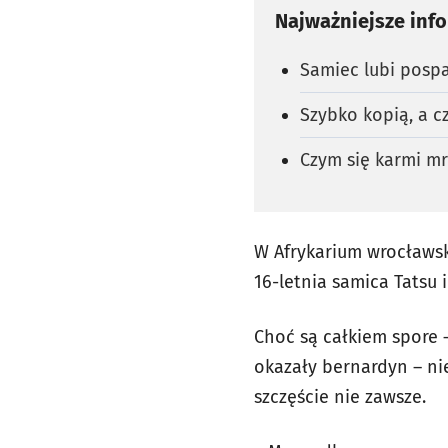
Najważniejsze inf
Samiec lubi posp
Szybko kopią, a c
Czym się karmi mr
W Afrykarium wrocławsk
16-letnia samica Tatsu
Choć są całkiem spore 
okazały bernardyn – ni
szczęście nie zawsze.