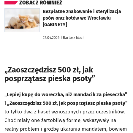
ZOBACZ RÓWNIEŻ
otworzy się w nowej karcie
Bezpłatne znakowanie i sterylizacja
psów oraz kotów we Wrocławiu
[GABINETY]
22.04.2026
| Bartosz Moch
„Zaoszczędzisz 500 zł, jak
posprzątasz pieska psoty”
„Lepiej kupę do woreczka, niż mandacik za pieseczka”
i „Zaoszczędzisz 500 zł, jak posprzątasz pieska psoty”
to tylko dwa z haseł wznoszonych przez uczestników.
Choć miały one żartobliwą formę, wskazywały na
realny problem i groźbę ukarania mandatem, bowiem