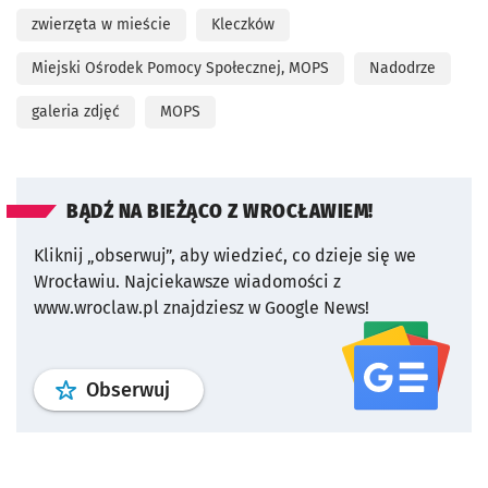
zwierzęta w mieście
Kleczków
Miejski Ośrodek Pomocy Społecznej, MOPS
Nadodrze
galeria zdjęć
MOPS
BĄDŹ NA BIEŻĄCO Z WROCŁAWIEM!
Kliknij „obserwuj”, aby wiedzieć, co dzieje się we
Wrocławiu.
Najciekawsze wiadomości z
www.wroclaw.pl znajdziesz w Google News!
profil
google news
serwisu wroclaw
Obserwuj