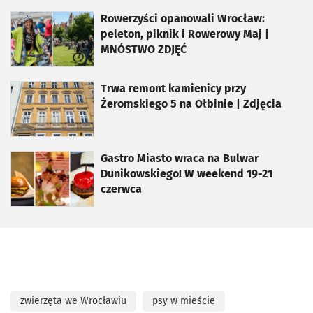
otworzy się w nowej karcie
Rowerzyści opanowali Wrocław:
peleton, piknik i Rowerowy Maj |
MNÓSTWO ZDJĘĆ
otworzy się w nowej karcie
Trwa remont kamienicy przy
Żeromskiego 5 na Ołbinie | Zdjęcia
otworzy się w nowej karcie
Gastro Miasto wraca na Bulwar
Dunikowskiego! W weekend 19-21
czerwca
zwierzęta we Wrocławiu
psy w mieście