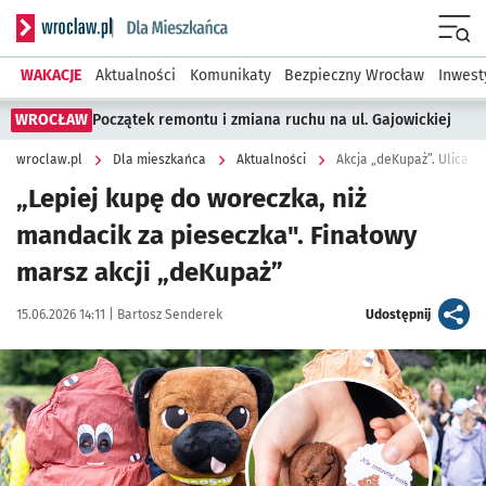
Serwis informacyjny wroclaw.pl podserwis: Dla mieszkańca
Menu
WAKACJE
Aktualności
Komunikaty
Bezpieczny Wrocław
Inwest
WROCŁAW
Początek remontu i zmiana ruchu na ul. Gajowickiej
wroclaw.pl
Dla mieszkańca
Aktualności
Akcja „deKupaż”. Ulicami
„Lepiej kupę do woreczka, niż
mandacik za pieseczka". Finałowy
marsz akcji „deKupaż”
Data publikacji:
Autor:
artykuł
15.06.2026 14:11 |
Bartosz Senderek
Udostępnij
Kliknij, aby zobaczyć galerię