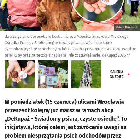
Marek Księżarek
dwa zdjęcia, w tle: osoba w kostiumie psa Mopsika (maskotka Miejskiego
Ośrodka Pomocy Społecznej) w towarzystwie, dwóch maskotek
symbolizujących psie odchody; w kółku: osoba prezentuje ciastko w kształcie
psiej kupy oraz karteczkę z napisem "Nie zostawiaj mnie. deKupaż 2026 r."
GALERIA
36
ZDJĘĆ
W poniedziałek (15 czerwca) ulicami Wrocławia
przeszedł kolejny już marsz w ramach akcji
„DeKupaż - Świadomy psiarz, czyste osiedle”. To
inicjatywa, której celem jest zwrócenie uwagi na
problem niesprzątania psich odchodów przez