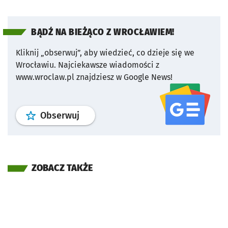
BĄDŹ NA BIEŻĄCO Z WROCŁAWIEM!
Kliknij „obserwuj”, aby wiedzieć, co dzieje się we
Wrocławiu.
Najciekawsze wiadomości z
www.wroclaw.pl znajdziesz w Google News!
profil
google news
serwisu wroclaw
Obserwuj
ZOBACZ TAKŻE