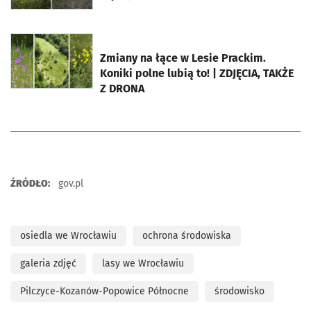
otworzy się w nowej karcie
Zmiany na łące w Lesie Prackim.
Koniki polne lubią to! | ZDJĘCIA, TAKŻE
Z DRONA
ŹRÓDŁO:
gov.pl
osiedla we Wrocławiu
ochrona środowiska
galeria zdjęć
lasy we Wrocławiu
Pilczyce-Kozanów-Popowice Północne
środowisko