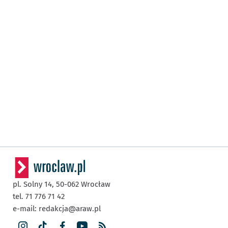
pl. Solny 14,
50-062
Wrocław
tel. 71 776 71 42
e-mail:
redakcja@araw.pl