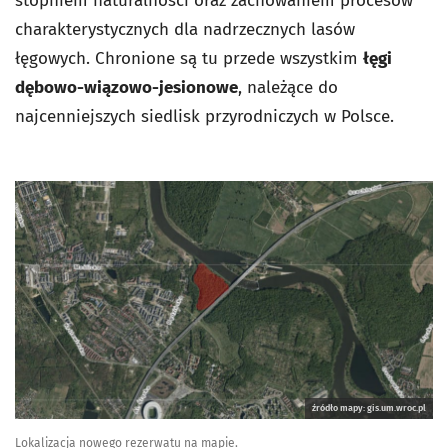
stopniem naturalności oraz zachowaniem procesów
charakterystycznych dla nadrzecznych lasów
łęgowych. Chronione są tu przede wszystkim
łęgi
dębowo-wiązowo-jesionowe
, należące do
najcenniejszych siedlisk przyrodniczych w Polsce.
źródło mapy: gis.um.wroc.pl
Lokalizacja nowego rezerwatu na mapie.