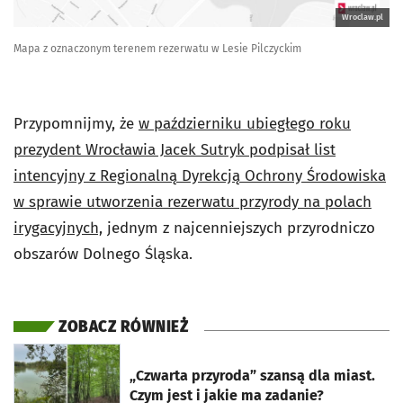
Wroclaw.pl
Mapa z oznaczonym terenem rezerwatu w Lesie Pilczyckim
Przypomnijmy, że
w październiku ubiegłego roku
prezydent Wrocławia Jacek Sutryk podpisał list
intencyjny z Regionalną Dyrekcją Ochrony Środowiska
w sprawie utworzenia rezerwatu przyrody na polach
irygacyjnych,
jednym z najcenniejszych przyrodniczo
obszarów Dolnego Śląska.
ZOBACZ RÓWNIEŻ
otworzy się w nowej karcie
„Czwarta przyroda” szansą dla miast.
Czym jest i jakie ma zadanie?