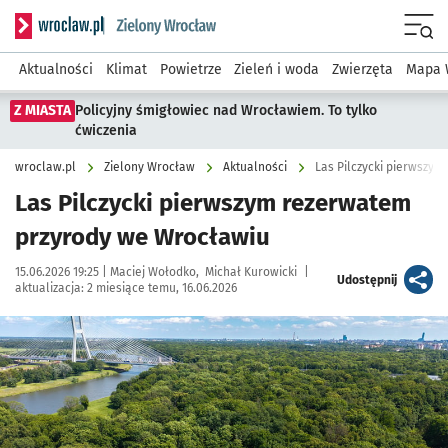
Serwis informacyjny wroclaw.pl podserwis: Środowisko we 
Menu
Aktualności
Klimat
Powietrze
Zieleń i woda
Zwierzęta
Mapa 
Z MIASTA
Policyjny śmigłowiec nad Wrocławiem. To tylko
ćwiczenia
wroclaw.pl
Zielony Wrocław
Aktualności
Las Pilczycki pierwszy
Las Pilczycki pierwszym rezerwatem
przyrody we Wrocławiu
Data publikacji:
Autor:
15.06.2026 19:25 |
Maciej Wołodko
Michał Kurowicki
|
artykuł
Udostępnij
aktualizacja:
2 miesiące temu, 16.06.2026
Kliknij, aby zobaczyć galerię