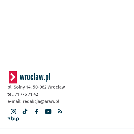
pl. Solny 14,
50-062
Wrocław
tel. 71 776 71 42
e-mail:
redakcja@araw.pl