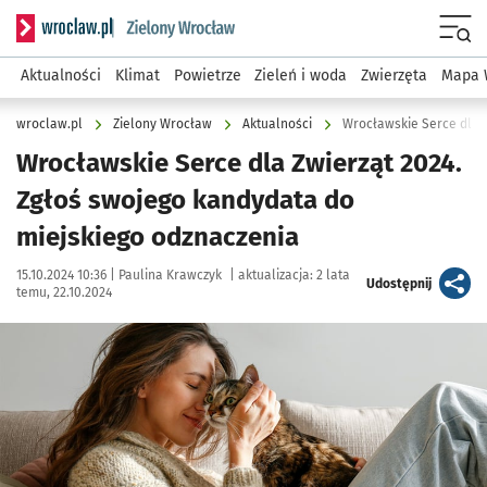
Serwis informacyjny wroclaw.pl podserwis: Środowisko we 
Menu
Aktualności
Klimat
Powietrze
Zieleń i woda
Zwierzęta
Mapa 
wroclaw.pl
Zielony Wrocław
Aktualności
Wrocławskie Serce dla Z
Wrocławskie Serce dla Zwierząt 2024.
Zgłoś swojego kandydata do
miejskiego odznaczenia
Data publikacji:
Autor:
15.10.2024 10:36 |
Paulina Krawczyk
|
aktualizacja:
2 lata
artykuł
Udostępnij
temu, 22.10.2024
Kliknij, aby powiększyć