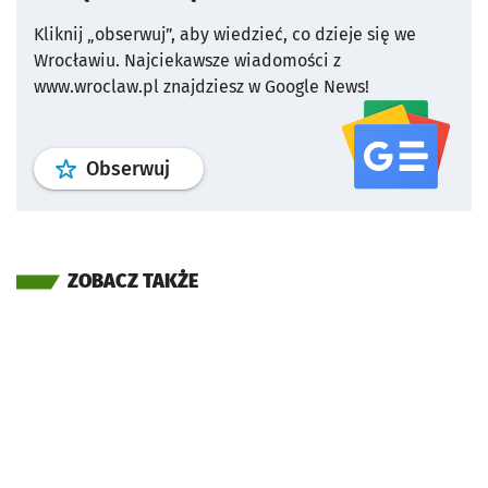
Kliknij „obserwuj”, aby wiedzieć, co dzieje się we
Wrocławiu.
Najciekawsze wiadomości z
www.wroclaw.pl znajdziesz w Google News!
profil
google news
serwisu wroclaw
Obserwuj
ZOBACZ TAKŻE