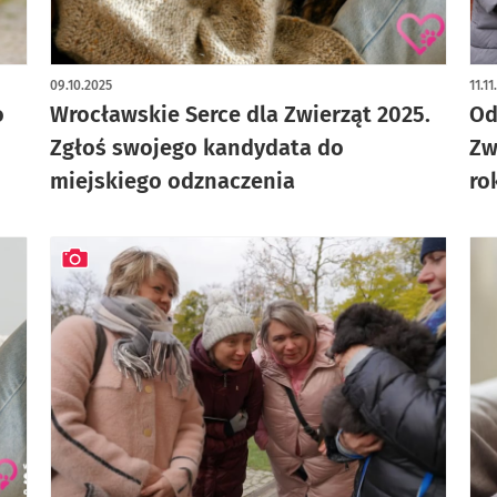
art
09.10.2025
11.1
o
Wrocławskie Serce dla Zwierząt 2025.
Od
Zgłoś swojego kandydata do
Zw
miejskiego odznaczenia
ro