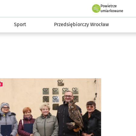
claw.pl
Powietrze
we Wrocławiu
umiarkowane
Sport
Przedsiębiorczy Wrocław