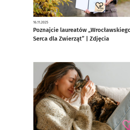
artykuł z galerią zdjęć
16.11.2025
Poznajcie laureatów „Wrocławskieg
Serca dla Zwierząt” | Zdjęcia