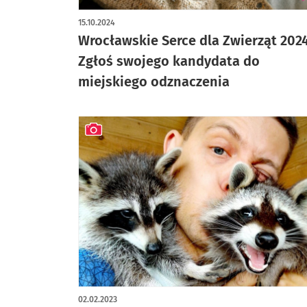
15.10.2024
Wrocławskie Serce dla Zwierząt 2024
Zgłoś swojego kandydata do
miejskiego odznaczenia
artykuł z galerią zdjęć
02.02.2023