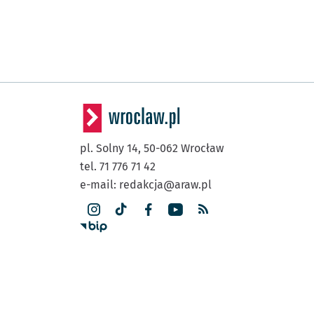
pl. Solny 14,
50-062
Wrocław
tel. 71 776 71 42
e-mail:
redakcja@araw.pl