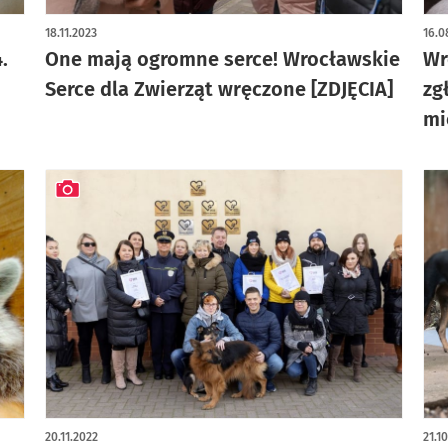
artykuł z galerią zdjęć
18.11.2023
16.0
.
One mają ogromne serce! Wrocławskie
Wr
Serce dla Zwierząt wręczone [ZDJĘCIA]
zg
mi
artykuł z galerią zdjęć
20.11.2022
21.1