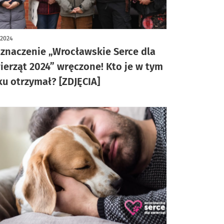
ykuł z galerią zdjęć
1.2024
znaczenie „Wrocławskie Serce dla
ierząt 2024” wręczone! Kto je w tym
ku otrzymał? [ZDJĘCIA]