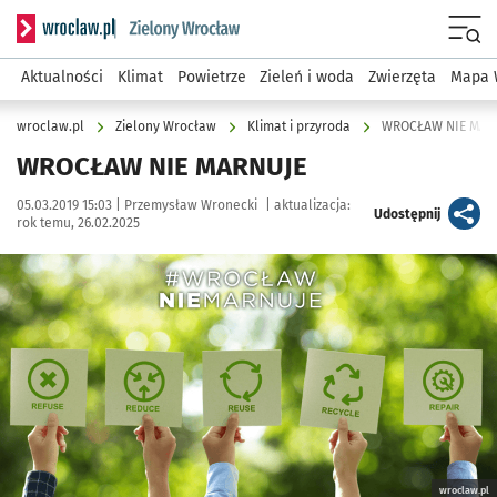
Serwis informacyjny wroclaw.pl podserwis: Środowisko we 
Menu
Aktualności
Klimat
Powietrze
Zieleń i woda
Zwierzęta
Mapa 
wroclaw.pl
Zielony Wrocław
Klimat i przyroda
WROCŁAW NIE MAR
WROCŁAW NIE MARNUJE
Data publikacji:
Autor:
05.03.2019 15:03 |
Przemysław Wronecki
|
aktualizacja:
artykuł
Udostępnij
rok temu, 26.02.2025
Kliknij, aby zobaczyć galerię
Kliknij, aby powiększyć
wroclaw.pl