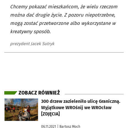
Chcemy pokazać mieszkańcom, że wielu rzeczom
można dać drugie życie. Z pozoru niepotrzebne,
mogą zostać przetworzone albo wykorzystane w
kreatywny sposób.
prezydent Jacek Sutryk
ZOBACZ RÓWNIEŻ
otworzy się w nowej karcie
300 drzew zazieleniło ulicę Graniczną.
Wyjątkowe WROśnij we WROcław
[ZDJĘCIA]
06.11.2021
| Bartosz Moch