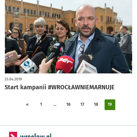
23.04.2019
Start kampanii #WROCŁAWNIEMARNUJE
«
1
…
16
17
18
19