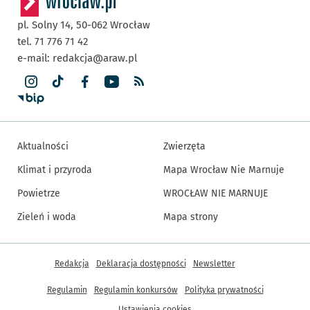
pl. Solny 14,
50-062
Wrocław
tel. 71 776 71 42
e-mail:
redakcja@araw.pl
Aktualności
Zwierzęta
Klimat i przyroda
Mapa Wrocław Nie Marnuje
Powietrze
WROCŁAW NIE MARNUJE
Zieleń i woda
Mapa strony
Inne informacje
Redakcja
Deklaracja dostępności
Newsletter
Regulamin
Regulamin konkursów
Polityka prywatności
Ustawienia cookies