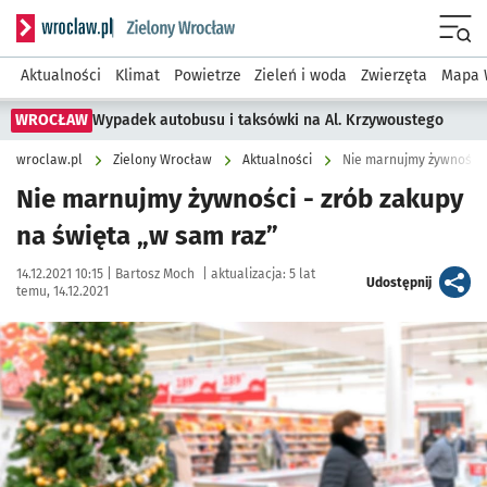
Serwis informacyjny wroclaw.pl podserwis: Środowisko we 
Menu
Aktualności
Klimat
Powietrze
Zieleń i woda
Zwierzęta
Mapa 
WROCŁAW
Wypadek autobusu i taksówki na Al. Krzywoustego
wroclaw.pl
Zielony Wrocław
Aktualności
Nie marnujmy żywności -
Nie marnujmy żywności - zrób zakupy
na święta „w sam raz”
Data publikacji:
Autor:
14.12.2021 10:15 |
Bartosz Moch
|
aktualizacja:
5 lat
artykuł
Udostępnij
temu, 14.12.2021
Kliknij, aby powiększyć