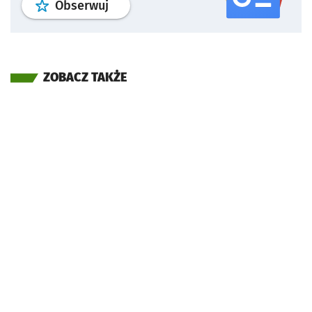
profil
google news
serwisu wroclaw
Obserwuj
ZOBACZ TAKŻE