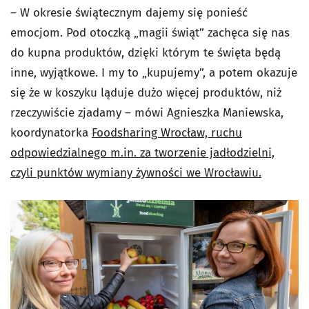
– W okresie świątecznym dajemy się ponieść
emocjom. Pod otoczką „magii świąt” zachęca się nas
do kupna produktów, dzięki którym te święta będą
inne, wyjątkowe. I my to „kupujemy”, a potem okazuje
się że w koszyku ląduje dużo więcej produktów, niż
rzeczywiście zjadamy – mówi Agnieszka Maniewska,
koordynatorka
Foodsharing Wrocław, ruchu
odpowiedzialnego m.in. za tworzenie jadłodzielni,
czyli punktów wymiany żywności we Wrocławiu.