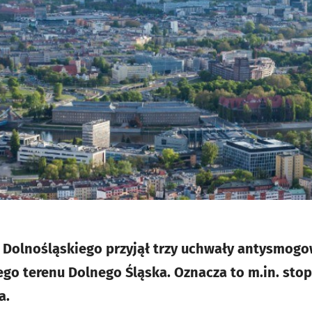
Dolnośląskiego przyjął trzy uchwały antysmogow
ego terenu Dolnego Śląska. Oznacza to m.in. st
a.