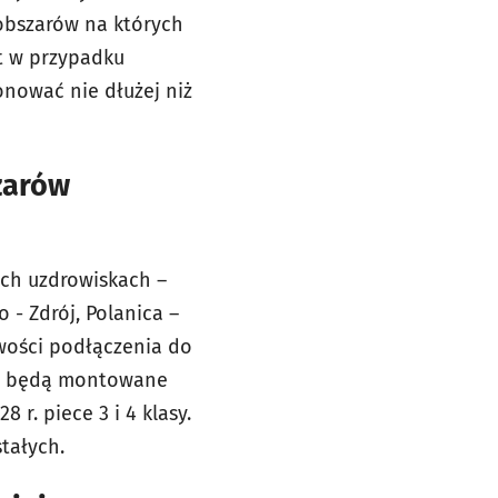
 obszarów na których
t w przypadku
onować nie dłużej niż
zarów
ych uzdrowiskach –
o - Zdrój, Polanica –
iwości podłączenia do
 r. będą montowane
 r. piece 3 i 4 klasy.
stałych.