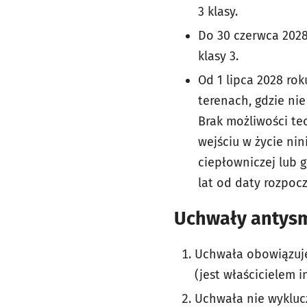
3 klasy.
Do 30 czerwca 2028
klasy 3.
Od 1 lipca 2028 ro
terenach, gdzie ni
Brak możliwości tec
wejściu w życie ni
ciepłowniczej lub 
lat od daty rozpocz
Uchwały antysm
Uchwała obowiązuje 
(jest właścicielem in
Uchwała nie wyklucz