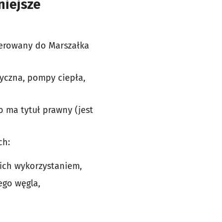
niejsze
ierowany do Marszałka
ryczna, pompy ciepła,
o ma tytuł prawny (jest
ch:
ich wykorzystaniem,
ego węgla,