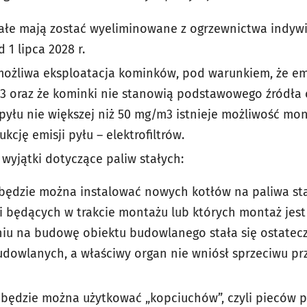
ałe mają zostać wyeliminowane z ogrzewnictwa indywi
 1 lipca 2028 r.
możliwa eksploatacja kominków, pod warunkiem, że emi
3 oraz że kominki nie stanowią podstawowego źródła c
pyłu nie większej niż 50 mg/m3 istnieje możliwość mo
cję emisji pyłu – elektrofiltrów.
wyjątki dotyczące paliw stałych:
e będzie można instalować nowych kotłów na paliwa st
ji będących w trakcie montażu lub których montaż jest
niu na budowę obiektu budowlanego stała się ostate
udowlanych, a właściwy organ nie wniósł sprzeciwu pr
e będzie można użytkować „kopciuchów”, czyli pieców 