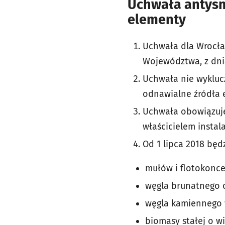
Uchwała antysm
elementy
Uchwała dla Wrocła
Województwa, z dnia
Uchwała nie wyklucz
odnawialne źródła e
Uchwała obowiązuje 
właścicielem instalac
Od 1 lipca 2018 będ
mułów i flotokonc
węgla brunatnego o
węgla kamiennego w
biomasy stałej o w