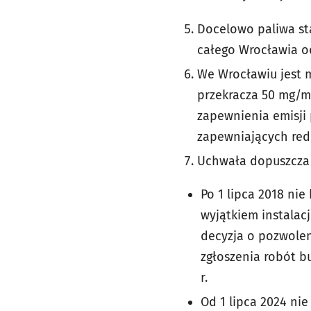
Docelowo paliwa st
całego Wrocławia od
We Wrocławiu jest 
przekracza 50 mg/m
zapewnienia emisji 
zapewniających reduk
Uchwała dopuszcza 
Po 1 lipca 2018 ni
wyjątkiem instalac
decyzja o pozwole
zgłoszenia robót b
r.
Od 1 lipca 2024 ni