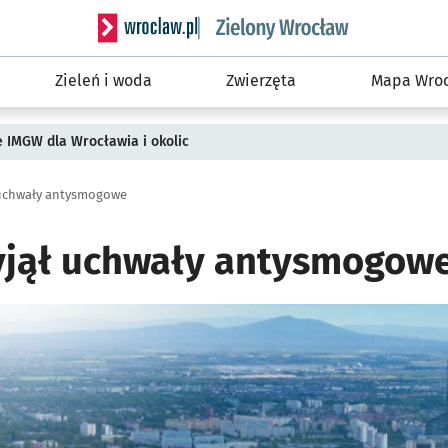
Serwis informacyjny wroclaw.pl podserwis: Śro
Zieleń i woda
Zwierzęta
Mapa Wroc
ie IMGW dla Wrocławia i okolic
 uchwały antysmogowe
yjął uchwały antysmogow