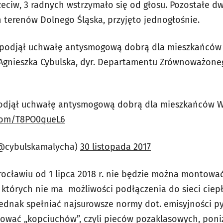
rzeciw, 3 radnych wstrzymało się od głosu. Pozostałe 
h terenów Dolnego Śląska, przyjęto jednogłośnie.
podjął uchwałę antysmogową dobrą dla mieszkańców W
Agnieszka Cybulska, dyr. Departamentu Zrównoważon
djął uchwałę antysmogową dobrą dla mieszkańców Wro
.com/T8PO0queL6
(@cybulskamalycha)
30 listopada 2017
ocławiu od 1 lipca 2018 r. nie będzie można montować
których nie ma możliwości podłączenia do sieci ciepł
ednak spełniać najsurowsze normy dot. emisyjności pył
ować „kopciuchów”, czyli pieców pozaklasowych, poniż