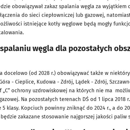
ędzie obowiązywał zakaz spalania węgla za wyjątkiem
ączenia do sieci ciepłowniczej lub gazowej, natomias
możliwości istniejące kotły węglowe będą mogły funkcj
stalowania.
 spalaniu węgla dla pozostałych obs
a docelowo (od 2028 r.) obowiązywać także w niektór
 Góra - Cieplice, Kudowa - Zdrój, Lądek - Zdrój, Szczawn
ref „C” ochrony uzdrowiskowej na których nie ma możl
b gazowej. Na pozostałych terenach DŚ od 1 lipca 2018
5 klasy. Kopciuch powinny zniknąć do 2024 r., a do 2028
. będzie zakazane stosowanie najgorszej jakości paliw 