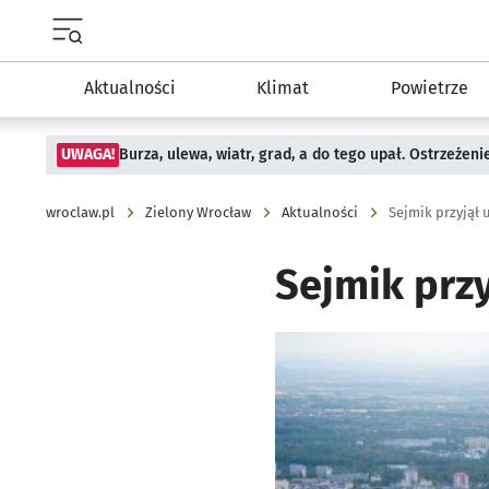
Menu główne portalu wroclaw.pl
Aktualności
Klimat
Powietrze
UWAGA!
Burza, ulewa, wiatr, grad, a do tego upał. Ostrzeżen
wroclaw.pl
Zielony Wrocław
Aktualności
Sejmik przyjął
Sejmik prz
Kliknij, aby powiększyć