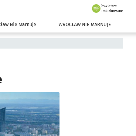
Powietrze
we Wrocławiu
dowisko we Wrocławiu
umiarkowane
ław Nie Marnuje
WROCŁAW NIE MARNUJE
e