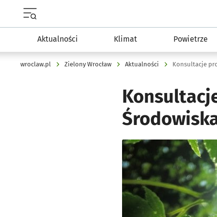
Menu główne portalu wroclaw.pl
Aktualności
Klimat
Powietrze
wroclaw.pl
Zielony Wrocław
Aktualności
Konsultacje pr
Konsultacj
Środowiska
Kliknij, aby powiększyć