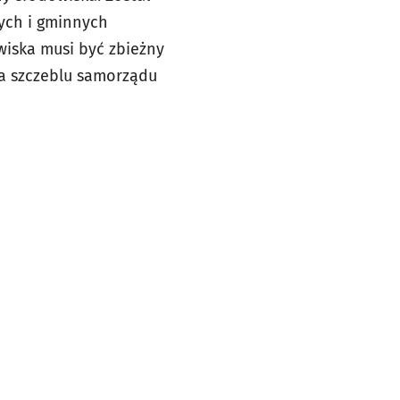
ych i gminnych
iska musi być zbieżny
a szczeblu samorządu