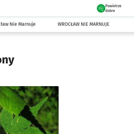
Powietrze
we Wrocławiu
dowisko we Wrocławiu
dobre
ław Nie Marnuje
WROCŁAW NIE MARNUJE
ony