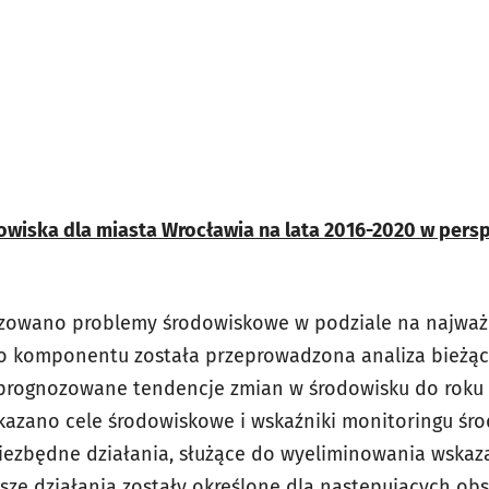
wiska dla miasta Wrocławia na lata 2016-2020 w pers
zowano problemy środowiskowe w podziale na najważ
go komponentu została przeprowadzona analiza bieżąc
 prognozowane tendencje zmian w środowisku do roku 
skazano cele środowiskowe i wskaźniki monitoringu śr
iezbędne działania, służące do wyeliminowania wska
ze działania zostały określone dla następujących obs