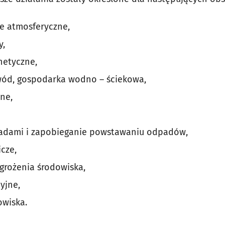
ze atmosferyczne,
y,
netyczne,
wód, gospodarka wodno – ściekowa,
ne,
dami i zapobieganie powstawaniu odpadów,
cze,
grożenia środowiska,
yjne,
owiska.