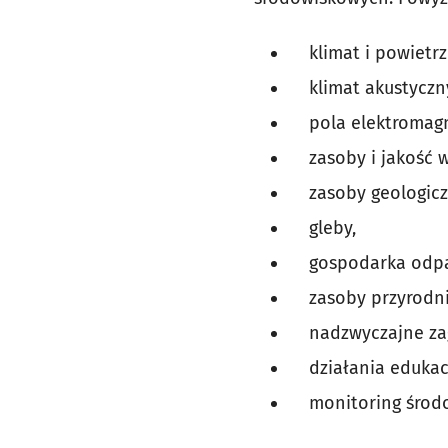
­ klimat i powietr
­ klimat akustyczn
­ pola elektromag
­ zasoby i jakość 
­ zasoby geologicz
­ gleby,
­ gospodarka odpa
­ zasoby przyrodni
­ nadzwyczajne za
­ działania edukac
­ monitoring środ