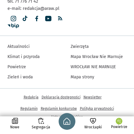
tel. 71 776 71 42
e-mail:
redakcja@araw.pl
Aktualności
Zwierzęta
Klimat i przyroda
Mapa Wrocław Nie Marnuje
Powietrze
WROCŁAW NIE MARNUJE
Zieleń i woda
Mapa strony
Inne informacje
Redakcja
Deklaracja dostępności
Newsletter
Regulamin
Regulamin konkursów
Polityka prywatności
Strona główna - wroclaw.pl
Ustawienia cookies
Powietrze
Nowe
Segregacja
WrocŁapki
© Copyright 2005-2026, ARAW S.A., Gmina Wrocław