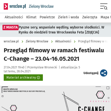
Serwis informacyjny wroclaw.pl podserwis: Środowisko we 
Menu
Aktualności
Klimat
Powietrze
Zieleń i woda
Zwierzęta
Mapa 
Z MIASTA
Pyszne sery, wspaniałe wędliny, wyborne słodkości. W
Rynku do niedzieli trwa Wrocławska Feta [ZDJĘCIA]
wroclaw.pl
Zielony Wrocław
Aktualności
Przegląd filmowy w rama
Przegląd filmowy w ramach festiwalu
C-Change – 23.04-16.05.2021
Data publikacji:
Autor:
27.04.2021 19:40 |
Przemysław Wronecki
|
aktualizacja:
5
lat temu, 28.04.2021
artykuł
Udostępnij
Materiał archiwalny
Kliknij, aby powiększyć