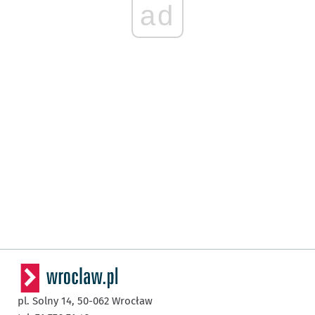
ad
pl. Solny 14,
50-062
Wrocław