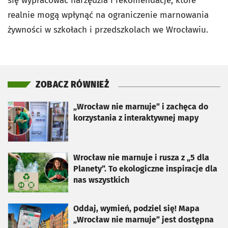
się wypracować narzędzia i rekomendacje, które
realnie mogą wpłynąć na ograniczenie marnowania
żywności w szkołach i przedszkolach we Wrocławiu.
ZOBACZ RÓWNIEŻ
otworzy się w nowej karcie
„Wrocław nie marnuje” i zachęca do
korzystania z interaktywnej mapy
otworzy się w nowej karcie
Wrocław nie marnuje i rusza z „5 dla
Planety”. To ekologiczne inspiracje dla
nas wszystkich
otworzy się w nowej karcie
Oddaj, wymień, podziel się! Mapa
„Wrocław nie marnuje” jest dostępna