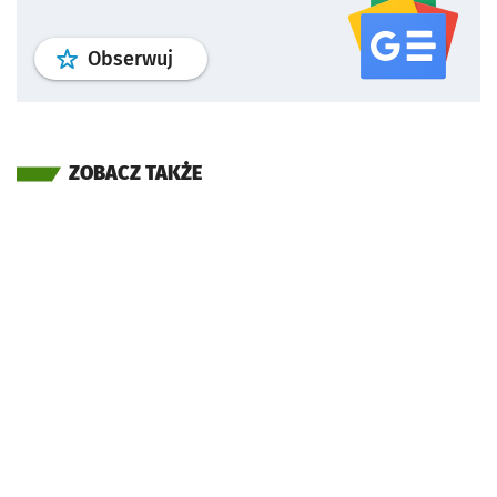
profil
google news
serwisu wroclaw
Obserwuj
ZOBACZ TAKŻE