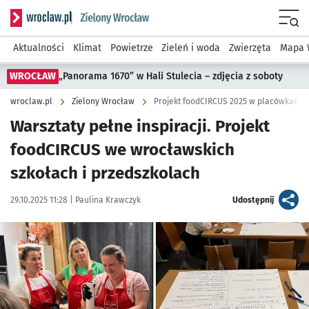
Serwis informacyjny wroclaw.pl podserwis: Środowisko we 
Menu
Aktualności
Klimat
Powietrze
Zieleń i woda
Zwierzęta
Mapa 
WROCŁAW
„Panorama 1670” w Hali Stulecia – zdjęcia z soboty
wroclaw.pl
Zielony Wrocław
Projekt foodCIRCUS 2025 w placówkach 
Warsztaty pełne inspiracji. Projekt
foodCIRCUS we wrocławskich
szkołach i przedszkolach
Data publikacji:
Autor:
artykuł
29.10.2025 11:28 |
Paulina Krawczyk
Udostępnij
Kliknij, aby zobaczyć galerię
Kliknij, aby powiększyć