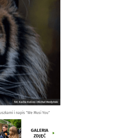
fot. Kacha Kulios i Michał Medyński
duszkami i napis "We Musi You"
GALERIA
ZDJĘĆ