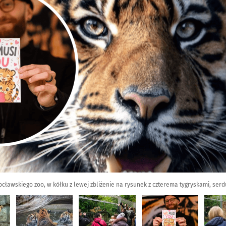
ocławskiego zoo, w kółku z lewej zbliżenie na rysunek z czterema tygryskami, ser