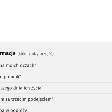
ormacje
(kliknij, aby przejść)
 na moich oczach”
się pomnik”
szego dnia ich życia”
łem za trzecim podejściem”
ba w podróży