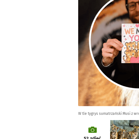
W tle tygrys sumatrzański Musi z wr
galeria
52
zdjęć