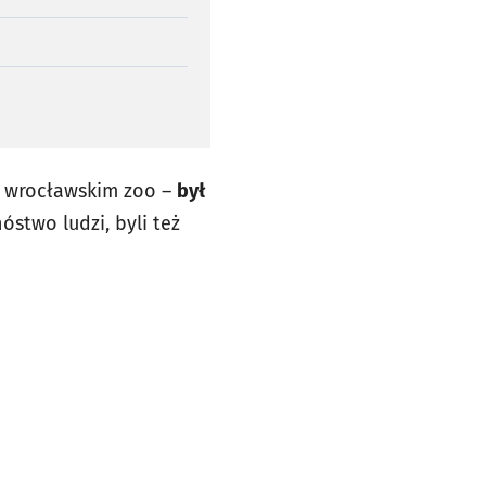
e wrocławskim zoo –
był
stwo ludzi, byli też