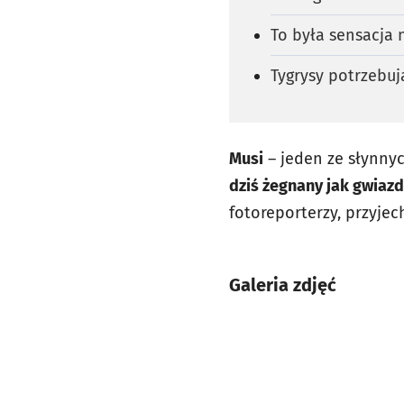
To była sensacja 
Tygrysy potrzebu
Musi
– jeden ze słynny
dziś żegnany jak gwiazd
fotoreporterzy, przyjech
Galeria zdjęć