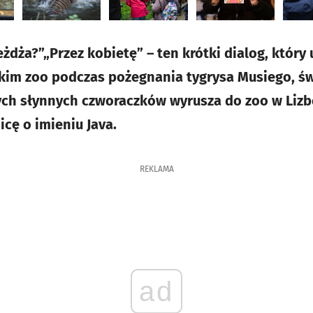
żdża?”„Przez kobietę” – ten krótki dialog, który
im zoo podczas pożegnania tygrysa Musiego, św
ych słynnych czworaczków wyrusza do zoo w Lizb
cę o imieniu Java.
REKLAMA
ad