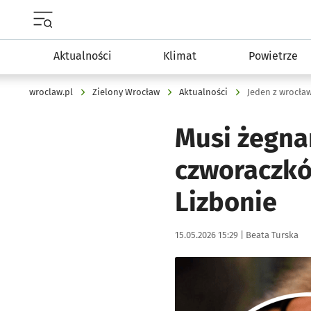
Menu główne portalu wroclaw.pl
Aktualności
Klimat
Powietrze
wroclaw.pl
Zielony Wrocław
Aktualności
Jeden z wrocła
Musi żegna
czworaczkó
Lizbonie
Data publikacji:
Autor:
15.05.2026 15:29 |
Beata Turska
Kliknij, aby zobaczyć galer