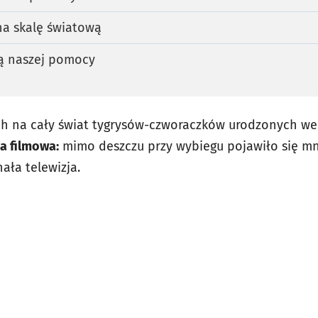
na skalę światową
ją naszej pomocy
ch na cały świat tygrysów-czworaczków urodzonych w
a filmowa:
mimo deszczu przy wybiegu pojawiło się mnó
ała telewizja.