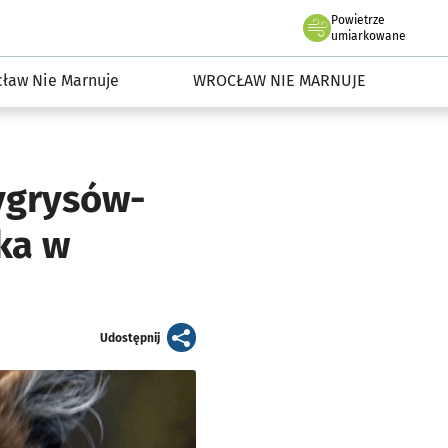
Powietrze
we Wrocławiu
dowisko we Wrocławiu
umiarkowane
ław Nie Marnuje
WROCŁAW NIE MARNUJE
tygrysów-
ka w
artykuł
Udostępnij