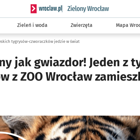
Serwis informacyjny wroclaw.pl podserwis: Śro
Zieleń i woda
Zwierzęta
Mapa Wroc
wskich tygrysów-czworaczków jedzie w świat
ny jak gwiazdor! Jeden z 
w z ZOO Wrocław zamiesz
ię