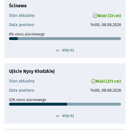
- otworzy s
Ścinawa
Odległość od Wrocławia
40 km
Stan aktualny
Niski (33 cm)
Przepływ operacyjny
Brak aktualnych danych
Data pomiaru
14:00, 08.08.2026
- otworzy się
8% stanu alarmowego
Stan ostrzegawczy
350 cm
przełącz widok dodatkowych szczegółów 
więcej
- otworzy s
Stan alarmowy
400 cm
Maks. historyczne
732 cm (15.07.1997)
Ujście Nysy Kłodzkiej
Odległość od Wrocławia
53 km
Stan aktualny
Niski (273 cm)
Przepływ operacyjny
Najwyższy wysoki przepływ:
Data pomiaru
14:00, 08.08.2026
3000 m³/s
Średni wysoki przepływ:
52% stanu alarmowego
701 m³/s
Stan ostrzegawczy
400 cm
przełącz widok dodatkowych szczegółów d
więcej
- otworzy się
Stan alarmowy
530 cm