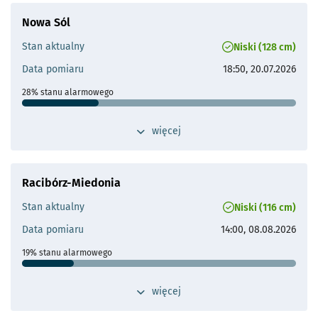
Maks. historyczne
947 cm (09.07.1997)
Nowa Sól
Odległość od Wrocławia
115 km
Stan aktualny
Niski (128 cm)
Przepływ operacyjny
Brak aktualnych danych
Data pomiaru
18:50, 20.07.2026
- otworzy się
28% stanu alarmowego
Stan ostrzegawczy
400 cm
przełącz widok dodatkowych szczegółów 
więcej
- otworzy s
Stan alarmowy
450 cm
Maks. historyczne
681 cm (16.07.1997)
Racibórz-Miedonia
Odległość od Wrocławia
119 km
Stan aktualny
Niski (116 cm)
Przepływ operacyjny
Brak aktualnych danych
Data pomiaru
14:00, 08.08.2026
- otworzy się
19% stanu alarmowego
Stan ostrzegawczy
400 cm
przełącz widok dodatkowych szczegółów 
więcej
- otworzy s
Stan alarmowy
600 cm