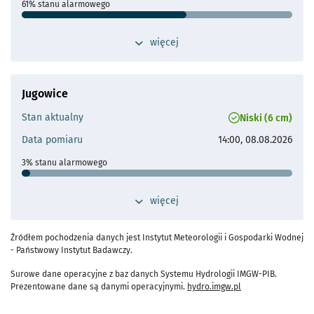
Średni wysoki przepływ:
61% stanu alarmowego
70.7 m³/s
Stan ostrzegawczy
210 cm
przełącz widok dodatkowych szczegółów 
więcej
- otworzy się
Stan alarmowy
230 cm
Maks. historyczne
397 cm (08.07.1997)
- otworzy s
Jugowice
Odległość od Wrocławia
57 km
Stan aktualny
Niski (6 cm)
Przepływ operacyjny
Najwyższy wysoki przepływ:
Data pomiaru
14:00, 08.08.2026
140 m³/s
Średni wysoki przepływ:
3% stanu alarmowego
19.2 m³/s
Stan ostrzegawczy
180 cm
przełącz widok dodatkowych szczegółów 
więcej
- otworzy się
Stan alarmowy
230 cm
Maks. historyczne
339 cm (20.07.1997)
Źródłem pochodzenia danych jest Instytut Meteorologii i Gospodarki Wodnej
- otworzy s
- Państwowy Instytut Badawczy.
Odległość od Wrocławia
60 km
Surowe dane operacyjne z baz danych Systemu Hydrologii IMGW-PIB.
Przepływ operacyjny
- przejdź do szczeg
Prezentowane dane są danymi operacyjnymi.
hydro.imgw.pl
Najwyższy wysoki przepływ:
294 m³/s