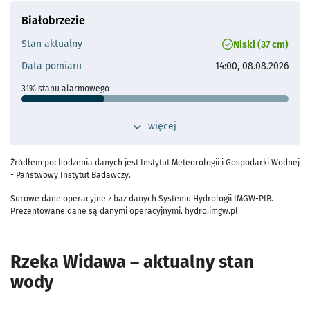
Maks. historyczne
366 cm (09.08.2006)
- otworzy s
Białobrzezie
Odległość od Wrocławia
25 km
Stan aktualny
Niski (37 cm)
Przepływ operacyjny
Najwyższy wysoki przepływ:
Data pomiaru
14:00, 08.08.2026
39.7 m³/s
Średni wysoki przepływ:
31% stanu alarmowego
14.4 m³/s
Stan ostrzegawczy
90 cm
przełącz widok dodatkowych szczegółów d
więcej
- otworzy się
Stan alarmowy
120 cm
Maks. historyczne
349 cm (10.07.1980)
Źródłem pochodzenia danych jest Instytut Meteorologii i Gospodarki Wodnej
- otworzy s
- Państwowy Instytut Badawczy.
Odległość od Wrocławia
35 km
Surowe dane operacyjne z baz danych Systemu Hydrologii IMGW-PIB.
Przepływ operacyjny
- przejdź do szczeg
Prezentowane dane są danymi operacyjnymi.
hydro.imgw.pl
Najwyższy wysoki przepływ:
22.2 m³/s
Średni wysoki przepływ:
8.97 m³/s
Rzeka Widawa – aktualny stan
wody
- otworzy się