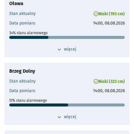
Oława
Odległość od Wrocławia
9 km
Stan aktualny
Niski (193 cm)
Przepływ operacyjny
Brak aktualnych danych
Data pomiaru
14:00, 08.08.2026
- otworzy się
34% stanu alarmowego
Stan ostrzegawczy
500 cm
przełącz widok dodatkowych szczegółów 
więcej
- otworzy s
Stan alarmowy
560 cm
Maks. historyczne
766 cm (11.07.1997 - 12.07.1997)
Brzeg Dolny
Odległość od Wrocławia
25 km
Stan aktualny
Niski (323 cm)
Przepływ operacyjny
Brak aktualnych danych
Data pomiaru
14:00, 08.08.2026
- otworzy się
51% stanu alarmowego
Stan ostrzegawczy
510 cm
przełącz widok dodatkowych szczegółów 
więcej
- otworzy s
Stan alarmowy
630 cm
Maks. historyczne
1070 cm (13.07.1997 - 14.07.1997)