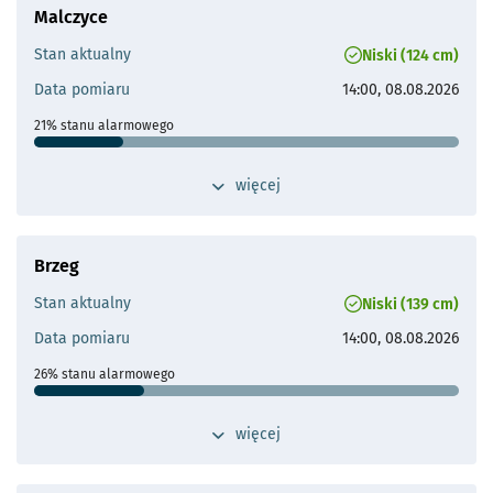
Malczyce
Odległość od Wrocławia
28 km
Stan aktualny
Niski (124 cm)
Przepływ operacyjny
Brak aktualnych danych
Data pomiaru
14:00, 08.08.2026
- otworzy się
21% stanu alarmowego
Stan ostrzegawczy
500 cm
przełącz widok dodatkowych szczegółów 
więcej
- otworzy s
Stan alarmowy
600 cm
Maks. historyczne
892 cm (14.07.1997 - 15.07.1997)
Brzeg
Odległość od Wrocławia
40 km
Stan aktualny
Niski (139 cm)
Przepływ operacyjny
Najwyższy wysoki przepływ:
Data pomiaru
14:00, 08.08.2026
3100 m³/s
Średni wysoki przepływ:
26% stanu alarmowego
668 m³/s
Stan ostrzegawczy
460 cm
przełącz widok dodatkowych szczegółów 
więcej
- otworzy się
Stan alarmowy
530 cm
Maks. historyczne
730 cm (10.07.1997)