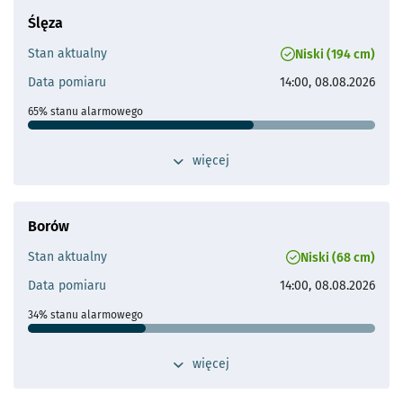
Ślęza
Stan aktualny
Niski (194 cm)
Data pomiaru
14:00, 08.08.2026
65% stanu alarmowego
Stan ostrzegawczy
270 cm
przełącz widok dodatkowych szczegółów 
więcej
Stan alarmowy
300 cm
Maks. historyczne
432 cm (23.07.1997)
Borów
Odległość od Wrocławia
8 km
Stan aktualny
Niski (68 cm)
Przepływ operacyjny
Najwyższy wysoki przepływ:
Data pomiaru
14:00, 08.08.2026
46.5 m³/s
Średni wysoki przepływ:
34% stanu alarmowego
19.3 m³/s
Stan ostrzegawczy
160 cm
przełącz widok dodatkowych szczegółów 
więcej
- otworzy się
Stan alarmowy
200 cm