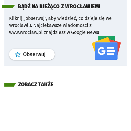
BĄDŹ NA BIEŻĄCO Z WROCŁAWIEM!
Kliknij „obserwuj”, aby wiedzieć, co dzieje się we
Wrocławiu.
Najciekawsze wiadomości z
www.wroclaw.pl znajdziesz w Google News!
profil
google news
serwisu wroclaw
Obserwuj
ZOBACZ TAKŻE