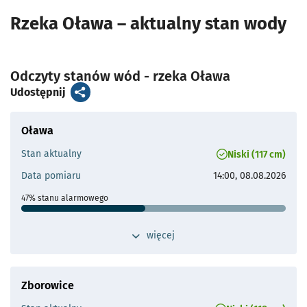
Średni wysoki przepływ:
44.6 m³/s
Rzeka Oława – aktualny stan wody
- otworzy się
Odczyty stanów wód - rzeka Oława
artykuł
- otworzy s
Udostępnij
Oława
Stan aktualny
Niski (117 cm)
Data pomiaru
14:00, 08.08.2026
47% stanu alarmowego
Stan ostrzegawczy
200 cm
przełącz widok dodatkowych szczegółów 
więcej
Stan alarmowy
250 cm
Maks. historyczne
415 cm (03.03.1940)
Zborowice
Odległość od Wrocławia
25 km