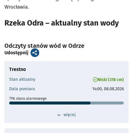
Wrocławia.
Rzeka Odra – aktualny stan wody
Odczyty stanów wód w Odrze
artykuł
Udostępnij
Trestno
Stan aktualny
Niski (318 cm)
Data pomiaru
14:00, 08.08.2026
71% stanu alarmowego
Stan ostrzegawczy
380 cm
przełącz widok dodatkowych szczegółów 
więcej
Stan alarmowy
450 cm
Maks. historyczne
724 cm (12.07.1997 - 13.07.1997)