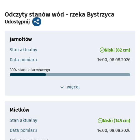
- otworzy s
Odczyty stanów wód - rzeka Bystrzyca
artykuł
Udostępnij
Jarnołtów
Stan aktualny
Niski (82 cm)
Data pomiaru
14:00, 08.08.2026
30% stanu alarmowego
Stan ostrzegawczy
230 cm
przełącz widok dodatkowych szczegółów 
więcej
Stan alarmowy
270 cm
Maks. historyczne
486 cm (21.07.1997)
Mietków
Odległość od Wrocławia
14 km
Stan aktualny
Niski (145 cm)
Przepływ operacyjny
Najwyższy wysoki przepływ:
Data pomiaru
14:00, 08.08.2026
475 m³/s
Średni wysoki przepływ: