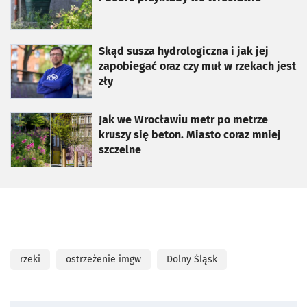
otworzy się w nowej karcie
Skąd susza hydrologiczna i jak jej
zapobiegać oraz czy muł w rzekach jest
zły
otworzy się w nowej karcie
Jak we Wrocławiu metr po metrze
kruszy się beton. Miasto coraz mniej
szczelne
rzeki
ostrzeżenie imgw
Dolny Śląsk