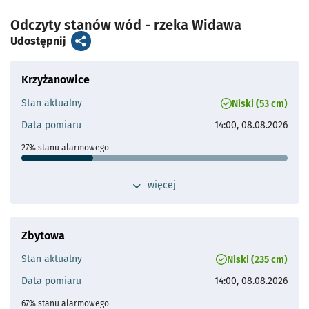
- otworzy s
Odczyty stanów wód - rzeka Widawa
artykuł
Udostępnij
Krzyżanowice
Stan aktualny
Niski (53 cm)
Data pomiaru
14:00, 08.08.2026
27% stanu alarmowego
Stan ostrzegawczy
150 cm
przełącz widok dodatkowych szczegółów 
więcej
Stan alarmowy
200 cm
Maks. historyczne
407 cm (14.07.1997)
Zbytowa
Odległość od Wrocławia
5 km
Stan aktualny
Niski (235 cm)
Przepływ operacyjny
Najwyższy wysoki przepływ:
Data pomiaru
14:00, 08.08.2026
53.9 m³/s
Średni wysoki przepływ:
67% stanu alarmowego