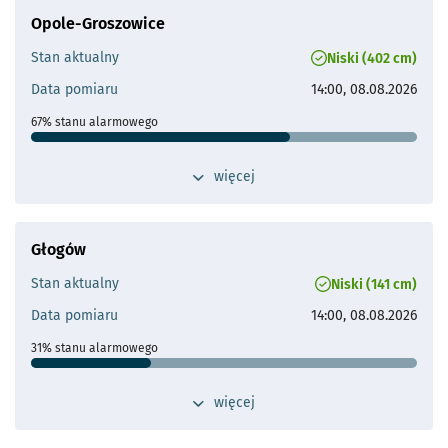
Maks. historyczne
768 cm (10.07.1997)
- otworzy s
Opole-Groszowice
Odległość od Wrocławia
55 km
Stan aktualny
Niski (402 cm)
Przepływ operacyjny
Brak aktualnych danych
Data pomiaru
14:00, 08.08.2026
- otworzy się
67% stanu alarmowego
Stan ostrzegawczy
500 cm
przełącz widok dodatkowych szczegółów 
więcej
- otworzy s
Stan alarmowy
600 cm
Maks. historyczne
799 cm (20.05.2010)
Głogów
Odległość od Wrocławia
80 km
Stan aktualny
Niski (141 cm)
Przepływ operacyjny
Brak aktualnych danych
Data pomiaru
14:00, 08.08.2026
- otworzy się
31% stanu alarmowego
Stan ostrzegawczy
400 cm
przełącz widok dodatkowych szczegółów 
więcej
- otworzy s
Stan alarmowy
450 cm