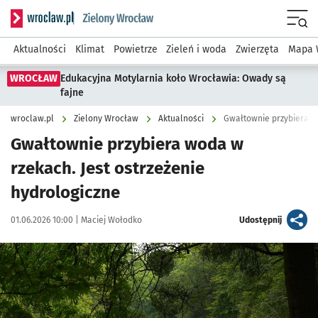
Serwis informacyjny wroclaw.pl podserwis: Środowisko we 
Menu
Aktualności
Klimat
Powietrze
Zieleń i woda
Zwierzęta
Mapa 
WROCŁAW
Edukacyjna Motylarnia koło Wrocławia: Owady są
fajne
wroclaw.pl
Zielony Wrocław
Aktualności
Gwałtownie przybiera wo
Gwałtownie przybiera woda w
rzekach. Jest ostrzeżenie
hydrologiczne
Data publikacji:
Autor:
artykuł
01.06.2026 10:00 |
Maciej Wołodko
Udostępnij
Kliknij, aby powiększyć