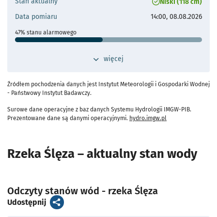
Stan aktualny
Niski (118 cm)
Przepływ operacyjny
Najwyższy wysoki przepływ:
Data pomiaru
14:00, 08.08.2026
55.8 m³/s
Średni wysoki przepływ:
47% stanu alarmowego
18.8 m³/s
Stan ostrzegawczy
230 cm
przełącz widok dodatkowych szczegółów 
więcej
- otworzy się
Stan alarmowy
250 cm
Maks. historyczne
376 cm (09.07.1997)
Źródłem pochodzenia danych jest Instytut Meteorologii i Gospodarki Wodnej
- otworzy s
- Państwowy Instytut Badawczy.
Odległość od Wrocławia
35 km
Surowe dane operacyjne z baz danych Systemu Hydrologii IMGW-PIB.
Przepływ operacyjny
- przejdź do szczeg
Prezentowane dane są danymi operacyjnymi.
hydro.imgw.pl
Najwyższy wysoki przepływ:
24.4 m³/s
Średni wysoki przepływ:
11.9 m³/s
Rzeka Ślęza – aktualny stan wody
- otworzy się
Odczyty stanów wód - rzeka Ślęza
artykuł
- otworzy s
Udostępnij