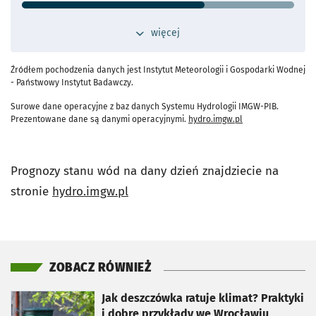
20.1 m³/s
Stan ostrzegawczy
310 cm
przełącz widok dodatkowych szczegółów 
więcej
- otworzy się
Stan alarmowy
350 cm
Maks. historyczne
430 cm (08.01.1982, 09.01.1982)
Źródłem pochodzenia danych jest Instytut Meteorologii i Gospodarki Wodnej
- otworzy s
- Państwowy Instytut Badawczy.
Odległość od Wrocławia
26 km
Surowe dane operacyjne z baz danych Systemu Hydrologii IMGW-PIB.
Przepływ operacyjny
- przejdź do szczeg
Prezentowane dane są danymi operacyjnymi.
hydro.imgw.pl
Najwyższy wysoki przepływ:
33.6 m³/s
Średni wysoki przepływ:
13.9 m³/s
Prognozy stanu wód na dany dzień znajdziecie na
stronie
hydro.imgw.pl
- otworzy się
- otworzy s
ZOBACZ RÓWNIEŻ
otworzy się w nowej karcie
Jak deszczówka ratuje klimat? Praktyki
i dobre przykłady we Wrocławiu