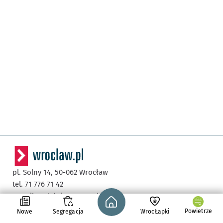
pl. Solny 14,
50-062
Wrocław
tel. 71 776 71 42
Strona główna - wroclaw.pl
e-mail:
redakcja@araw.pl
Powietrze
Nowe
Segregacja
WrocŁapki