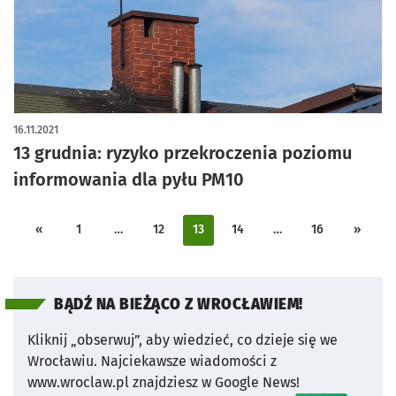
16.11.2021
13 grudnia: ryzyko przekroczenia poziomu
informowania dla pyłu PM10
«
1
…
12
13
14
…
16
»
BĄDŹ NA BIEŻĄCO Z WROCŁAWIEM!
Kliknij „obserwuj”, aby wiedzieć, co dzieje się we
Wrocławiu.
Najciekawsze wiadomości z
www.wroclaw.pl znajdziesz w Google News!