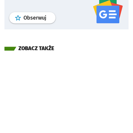
profil
google news
serwisu wroclaw
Obserwuj
ZOBACZ TAKŻE