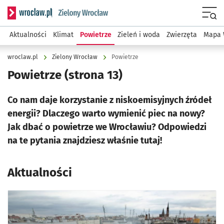
Serwis informacyjny wroclaw.pl podserwis: Środowisko we 
Menu
Aktualności
Klimat
Powietrze
Zieleń i woda
Zwierzęta
Mapa 
wroclaw.pl
Zielony Wrocław
Powietrze
Powietrze
(strona 13)
Co nam daje korzystanie z niskoemisyjnych źródeł
energii? Dlaczego warto wymienić piec na nowy?
Jak dbać o powietrze we Wrocławiu? Odpowiedzi
na te pytania znajdziesz właśnie tutaj!
Aktualności