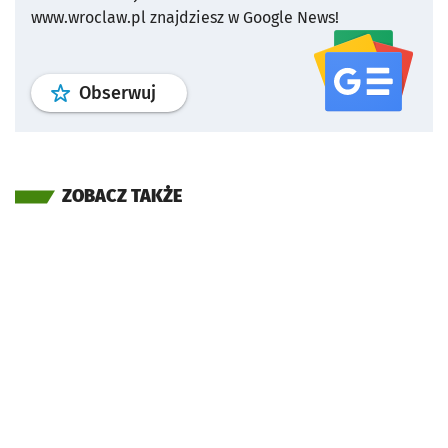
www.wroclaw.pl znajdziesz w Google News!
profil
google news
serwisu wroclaw
Obserwuj
ZOBACZ TAKŻE