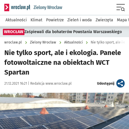
Serwis informacyjny wroclaw.pl podserwis: Środowisko we 
Menu
Aktualności
Klimat
Powietrze
Zieleń i woda
Zwierzęta
Mapa 
WROCŁAW
Zaśpiewali dla bohaterów Powstania Warszawskiego
wroclaw.pl
Zielony Wrocław
Aktualności
Nie tylko sport, ale i e
Nie tylko sport, ale i ekologia. Panele
fotowoltaiczne na obiektach WCT
Spartan
Data publikacji:
Autor:
artykuł
21.12.2021 16:21 |
Redakcja www.wroclaw.pl
Udostępnij
Kliknij, aby powiększyć