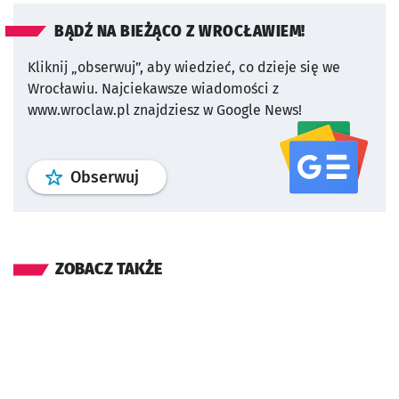
BĄDŹ NA BIEŻĄCO Z WROCŁAWIEM!
Kliknij „obserwuj”, aby wiedzieć, co dzieje się we
Wrocławiu.
Najciekawsze wiadomości z
www.wroclaw.pl znajdziesz w Google News!
profil
google news
serwisu wroclaw
Obserwuj
ZOBACZ TAKŻE