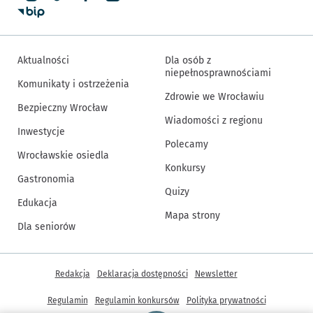
Aktualności
Dla osób z
niepełnosprawnościami
Komunikaty i ostrzeżenia
Zdrowie we Wrocławiu
Bezpieczny Wrocław
Wiadomości z regionu
Inwestycje
Polecamy
Wrocławskie osiedla
Konkursy
Gastronomia
Quizy
Edukacja
Mapa strony
Dla seniorów
Inne informacje
Redakcja
Deklaracja dostępności
Newsletter
Regulamin
Regulamin konkursów
Polityka prywatności