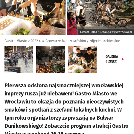
Tomasz Hołod / Redakcja www.wroclaw.pl
Gastro Miasto z 2022 r. w Browarze Mieszczańskim / zdjęcie archiwalne
GALERIA
6
ZDJĘĆ
Pierwsza odsłona najsmaczniejszej wrocławskiej
imprezy rusza już niebawem! Gastro Miasto we
Wrocławiu to okazja do poznania nieoczywistych
smaków i spotkań z szefami lokalnych kuchni. W
tym roku organizatorzy zapraszają na Bulwar
Dunikowskiego! Zobaczcie program atrakcji Gastro