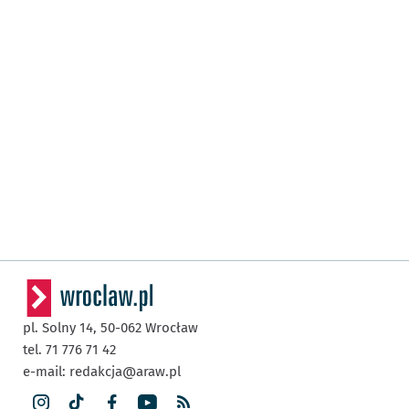
pl. Solny 14,
50-062
Wrocław
tel. 71 776 71 42
e-mail:
redakcja@araw.pl