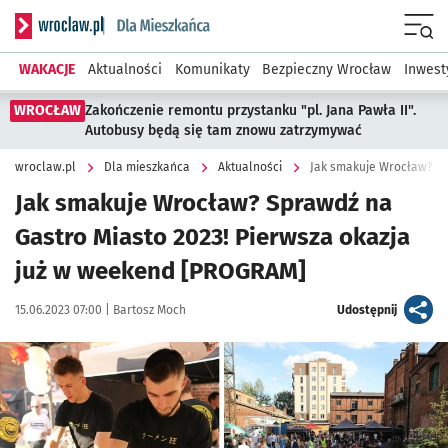
Serwis informacyjny wroclaw.pl podserwis: Dla mieszkańca
Menu
WAKACJE
Aktualności
Komunikaty
Bezpieczny Wrocław
Inwest
WROCŁAW
Zakończenie remontu przystanku "pl. Jana Pawła II".
Autobusy będą się tam znowu zatrzymywać
wroclaw.pl
Dla mieszkańca
Aktualności
Jak smakuje Wrocław? Sprawdź na
Gastro Miasto 2023! Pierwsza okazja
już w weekend [PROGRAM]
Data publikacji:
Autor:
artykuł
15.06.2023 07:00 |
Bartosz Moch
Udostępnij
Kliknij, aby zobaczyć galerię